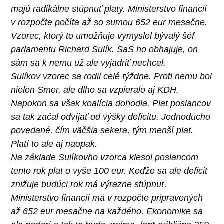
majú radikálne stúpnuť platy. Ministerstvo financií
v rozpočte počíta až so sumou 652 eur mesačne.
Vzorec, ktorý to umožňuje vymyslel bývalý šéf
parlamentu Richard Sulík. SaS ho obhajuje, on
sám sa k nemu už ale vyjadriť nechcel.
Sulíkov vzorec sa rodil celé týždne. Proti nemu bol
nielen Smer, ale dlho sa vzpieralo aj KDH.
Napokon sa však koalícia dohodla. Plat poslancov
sa tak začal odvíjať od výšky deficitu. Jednoducho
povedané, čím väčšia sekera, tým menší plat.
Platí to ale aj naopak.
Na základe Sulíkovho vzorca klesol poslancom
tento rok plat o vyše 100 eur. Keďže sa ale deficit
znižuje budúci rok má výrazne stúpnuť.
Ministerstvo financií má v rozpočte pripravených
až 652 eur mesačne na každého. Ekonomike sa