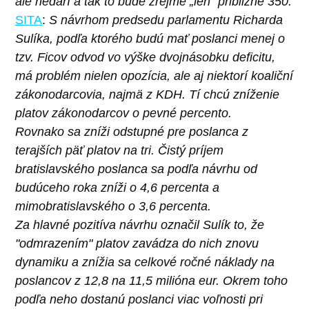
ale nedarí a tak to bude zrejme „len“ približne 350.
SITA
:
S návrhom predsedu parlamentu Richarda
Sulíka, podľa ktorého budú mať poslanci menej o
tzv. Ficov odvod vo výške dvojnásobku deficitu,
má problém nielen opozícia, ale aj niektorí koaliční
zákonodarcovia, najmä z KDH. Tí chcú zníženie
platov zákonodarcov o pevné percento.
Rovnako sa zníži odstupné pre poslanca z
terajších päť platov na tri. Čistý príjem
bratislavského poslanca sa podľa návrhu od
budúceho roka zníži o 4,6 percenta a
mimobratislavského o 3,6 percenta.
Za hlavné pozitíva návrhu označil Sulík to, že
"odmrazením" platov zavádza do nich znovu
dynamiku a znížia sa celkové ročné náklady na
poslancov z 12,8 na 11,5 milióna eur. Okrem toho
podľa neho dostanú poslanci viac voľnosti pri