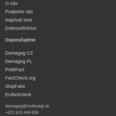
O nás
Podporte nás
Napísali sme
Dobrovoľníctvo
Doporučujeme
Demagog CZ
Demagog PL
PolitiFact
FactCheck.org
StopFake
EUfactcheck
demagog@institutsgi.sk
+421 910 444 636