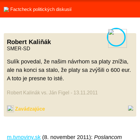
Factcheck politických diskusií
Robert Kaliňák
SMER-SD
Sulík povedal, že našim návrhom sa platy znížia,
ale na konci sa stalo, že platy sa zvýšili o 600 eur.
A toto je presne to isté.
Robert Kalinák vs. Ján Figel - 13.11.2011
Zavádzajúce
m.tvnoviny.sk
(8. november 2011):
Poslancom