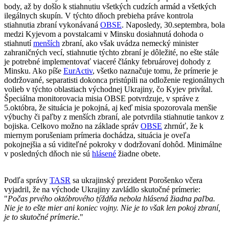
body, až by došlo k stiahnutiu všetkých cudzích armád a všetkých
ilegálnych skupín. V týchto dňoch prebieha práve kontrola
stiahnutia zbraní vykonávaná
OBSE
. Naposledy, 30.septembra, bola
medzi Kyjevom a povstalcami v Minsku dosiahnutá dohoda o
stiahnutí
menších
zbraní, ako však uvádza nemecký minister
zahraničných vecí, stiahnutie týchto zbraní je dôležité, no ešte stále
je potrebné implementovať viaceré články februárovej dohody z
Minsku. Ako píše
EurActiv
, všetko naznačuje tomu, že prímerie je
dodržované, separatisti dokonca pristúpili na odloženie regionálnych
volieb v týchto oblastiach východnej Ukrajiny, čo Kyjev privítal.
Špeciálna monitorovacia misia OBSE potvrdzuje, v správe z
5.októbra, že situácia je pokojná, aj keď misia spozorovala menšie
výbuchy či paľby z menších zbraní, ale potvrdila stiahnutie tankov z
bojiska. Celkovo možno na základe správ
OBSE
zhrnúť, že k
miernym porušeniam prímeria dochádza, situácia je oveľa
pokojnejšia a sú viditeľné pokroky v dodržovaní dohôd. Minimálne
v posledných dňoch nie sú
hlásené
žiadne obete.
Podľa správy
TASR
sa ukrajinský prezident Porošenko včera
vyjadril, že na východe Ukrajiny zavládlo skutočné prímerie:
"
Počas prvého októbrového týždňa nebola hlásená žiadna paľba.
Nie je to ešte mier ani koniec vojny. Nie je to však len pokoj zbraní,
je to skutočné prímerie
."