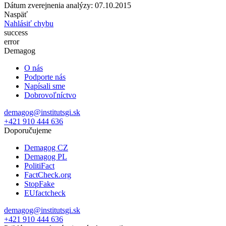
Dátum zverejnenia analýzy: 07.10.2015
Naspäť
Nahlásiť chybu
success
error
Demagog
O nás
Podporte nás
Napísali sme
Dobrovoľníctvo
demagog@institutsgi.sk
+421 910 444 636
Doporučujeme
Demagog CZ
Demagog PL
PolitiFact
FactCheck.org
StopFake
EUfactcheck
demagog@institutsgi.sk
+421 910 444 636