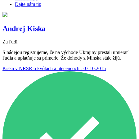
Dajte nám tip
Andrej Kiska
Za ľudí
S nádejou registrujeme, že na východe Ukrajiny prestali umierať
ľudia a uplatňuje sa prímerie. Že dohody z Minska stále žijú.
Kiska v NRSR o kvótach a utecencoch - 07.10.2015