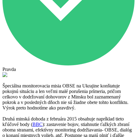
Pravda
Špeciálna monitorovacia misia OBSE na Ukrajine konštatuje
pokojnú situáciu a len veľmi malé porušenia prímeria, pričom
celkovo v dodržovaní dohovorov z Minsku bol zaznamenaný
pokrok a v posledných dňoch nie sú žiadne obete tohto konfliktu.
Výrok preto hodnotíme ako pravdivý.
Druhá minská dohoda z februára 2015 obsahuje napríklad tieto
kľúčové body (
BBC
): zastavenie bojov, stiahnutie ťažkých zbraní
oboma stranami, efektívny monitoring dodržiavania- OBSE, dialóg
o konaní miestnych volieb, atď. Postupne sa majú plniť i ďalšie