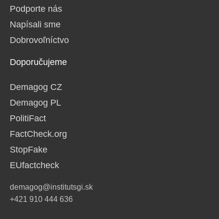
Podporte nás
Napísali sme
Dobrovoľníctvo
Doporučujeme
Demagog CZ
Demagog PL
PolitiFact
FactCheck.org
StopFake
EUfactcheck
demagog@institutsgi.sk
+421 910 444 636