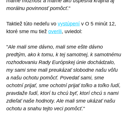
máme možnosť a máme ako úspešná krajina aj
morálnu povinnosť pomôcť
."
Taktiež túto nedeľu vo
vystúpení
v O 5 minút 12,
ktoré sme mu tiež
overili
, uviedol:
"
Ale mali sme dávno, mali sme ešte dávno
predtým, ako k tomu, k tej samotnej, k samotnému
rozhodovaniu Rady Európskej únie dochádzalo,
my sami sme mali preukázať slobodne našu vôľu
a našu ochotu pomôcť. Povedať sami, sme
ochotní prijať, sme ochotní prijať toľko a toľko ľudí,
pravdaže ľudí, ktorí tu chcú byť, ktorí chcú s nami
zdieľať naše hodnoty. Ale mali sme ukázať našu
ochotu a snahu tejto veci pomôcť.
"