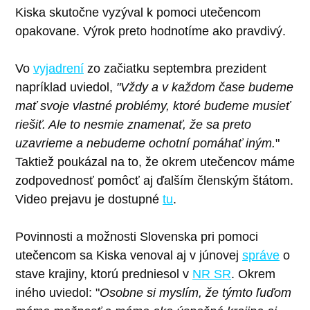
Kiska skutočne vyzýval k pomoci utečencom
opakovane. Výrok preto hodnotíme ako pravdivý.
Vo
vyjadrení
zo začiatku septembra prezident
napríklad uviedol,
"Vždy a v každom čase budeme
mať svoje vlastné problémy, ktoré budeme musieť
riešiť. Ale to nesmie znamenať, že sa preto
uzavrieme a nebudeme ochotní pomáhať iným.
"
Taktiež poukázal na to, že okrem utečencov máme
zodpovednosť pomôcť aj ďalším členským štátom.
Video prejavu je dostupné
tu
.
Povinnosti a možnosti Slovenska pri pomoci
utečencom sa Kiska venoval aj v júnovej
správe
o
stave krajiny, ktorú predniesol v
NR SR
. Okrem
iného uviedol: "
Osobne si myslím, že týmto ľuďom