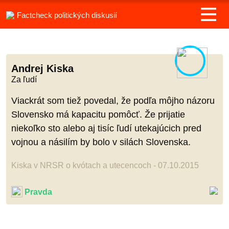
Factcheck politických diskusií
Andrej Kiska
Za ľudí
Viackrát som tiež povedal, že podľa môjho názoru
Slovensko má kapacitu pomôcť. Že prijatie
niekoľko sto alebo aj tisíc ľudí utekajúcich pred
vojnou a násilím by bolo v silách Slovenska.
Kiska v NRSR o kvótach a utecencoch - 07.10.2015
Pravda