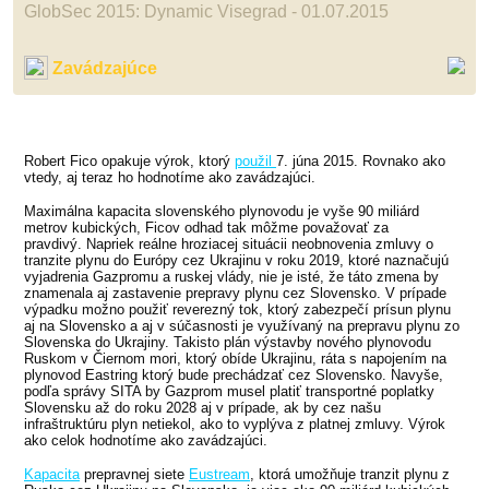
GlobSec 2015: Dynamic Visegrad - 01.07.2015
Zavádzajúce
Robert Fico opakuje výrok, ktorý
použil
7. júna 2015. Rovnako ako
vtedy, aj teraz ho hodnotíme ako zavádzajúci.
Maximálna kapacita slovenského plynovodu je vyše 90 miliárd
metrov kubických, Ficov odhad tak môžme považovať za
pravdivý. Napriek reálne hroziacej situácii neobnovenia zmluvy o
tranzite plynu do Európy cez Ukrajinu v roku 2019, ktoré naznačujú
vyjadrenia Gazpromu a ruskej vlády, nie je isté, že táto zmena by
znamenala aj zastavenie prepravy plynu cez Slovensko. V prípade
výpadku možno použiť reverezný tok, ktorý zabezpečí prísun plynu
aj na Slovensko a aj v súčasnosti je využívaný na prepravu plynu zo
Slovenska do Ukrajiny. Takisto plán výstavby nového plynovodu
Ruskom v Čiernom mori, ktorý obíde Ukrajinu, ráta s napojením na
plynovod Eastring ktorý bude prechádzať cez Slovensko. Navyše,
podľa správy SITA by Gazprom musel platiť transportné poplatky
Slovensku až do roku 2028 aj v prípade, ak by cez našu
infraštruktúru plyn netiekol, ako to vyplýva z platnej zmluvy. Výrok
ako celok hodnotíme ako zavádzajúci.
Kapacita
prepravnej siete
Eustream
, ktorá umožňuje tranzit plynu z