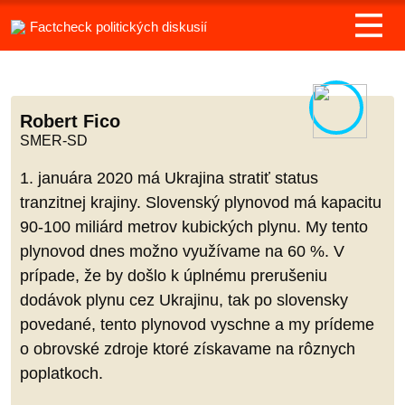
Factcheck politických diskusií
Robert Fico
SMER-SD
1. januára 2020 má Ukrajina stratiť status
tranzitnej krajiny. Slovenský plynovod má kapacitu
90-100 miliárd metrov kubických plynu. My tento
plynovod dnes možno využívame na 60 %. V
prípade, že by došlo k úplnému prerušeniu
dodávok plynu cez Ukrajinu, tak po slovensky
povedané, tento plynovod vyschne a my prídeme
o obrovské zdroje ktoré získavame na rôznych
poplatkoch.