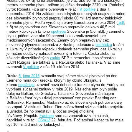
Ruska cez Ukrajinu na Slovensko, je viac ako 90 miliárd kubických
metrov zemného plynu, pričom jej dĺžka dosahuje 2270 km. Podobný
výrok Roberta Fica sme overovali v relácii
V politike
z dňa 7.
septembra 2014. Na základe posledných dostupných údajov sa ročne
cez slovenský plynovod prepraví okolo 60 miliárd metrov kubických
zemného plynu. Podľa výročnej správy Eurostream z roku 2014 (
.pdf
,
s.8) sa plynovodom cez Slovensko prepravilo celkovo 46,5 mld
metrov kubických (z toho
spotreba
Slovenska je 5,6 mld). ) zemného
plynu, pričom viac ako 90 percent bolo zrealizovaných pre
medzinárodných zákazníkov. Zemný plyn prepravovaný cez
slovenský plynovod pochádza z Ruskej federácie a
prichádza
k nám
z Ukrajiny.V prípade výpadku dodávok zemného plynu cez Ukrajinu
je možné dodávky nahradiť reverzným tokom z Česka alebo na
základe diverzifikačných
zmlúv
SPP s nemeckou spoločnosťou
E.ON Rutrgas, ale taktiež aj z Rakúska alebo Talianska. Viac sme
overovali
V politike
z dňa 19. októbra 2014.
Rusko
3. júna 2015
oznámilo svoj zámer stavať plynovod po dne
Čierneho mora do Turecka, ktorým by obišlo Ukrajinu, s
ktorou
neplánuje
uzavrieť novú dohodu o tranzite plynu do Európy po
vypršaní súčasnej zmluvy v roku 2019. Následne ním plyn pošle
ďalej na Balkán, do Grécka a Talianska. Slovensko má záujem
z Balkánu časť plynu ďalej prepravovať cez projekt Eastring cez
Bulharsko, Rumunsko, Maďarsko až do slovenských potrubí a ďalej
na západ. V diskusii Robert Fico zdôrazňoval význam tohto projektu
a uviedol, že ho predstavil aj počas svojej oficiálnej
návštevy. Projektu
Eastring
sme sa venovali už v minulosti,
napríklad v relácii
O5m12
22. februára. Počiatočná kapacita by mala
byť 10 miliárd metrov kubických.