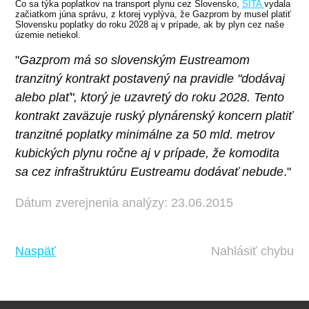
Čo sa týka poplatkov na transport plynu cez Slovensko,
SITA
vydala
začiatkom júna správu, z ktorej vyplýva, že Gazprom by musel platiť
Slovensku poplatky do roku 2028 aj v prípade, ak by plyn cez naše
územie netiekol.
"
Gazprom má so slovenským Eustreamom
tranzitný kontrakt postavený na pravidle "dodávaj
alebo plať", ktorý je uzavretý do roku 2028. Tento
kontrakt zaväzuje ruský plynárenský koncern platiť
tranzitné poplatky minimálne za 50 mld. metrov
kubických plynu ročne aj v prípade, že komodita
sa cez infraštruktúru Eustreamu dodávať nebude
."
Dátum zverejnenia analýzy: 23.06.2015
Naspäť
Nahlásiť chybu