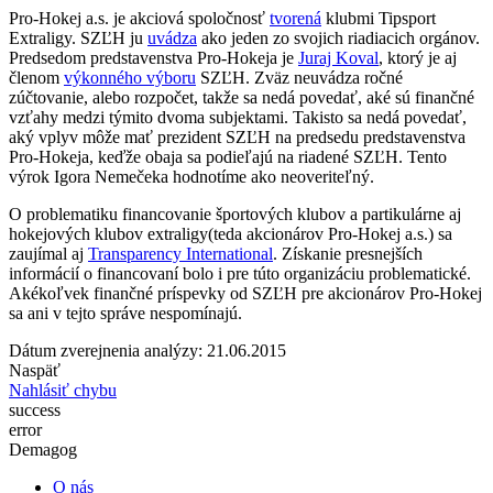
Pro-Hokej a.s. je akciová spoločnosť
tvorená
klubmi Tipsport
Extraligy. SZĽH ju
uvádza
ako jeden zo svojich riadiacich orgánov.
Predsedom predstavenstva Pro-Hokeja je
Juraj Koval
, ktorý je aj
členom
výkonného výboru
SZĽH. Zväz neuvádza ročné
zúčtovanie, alebo rozpočet, takže sa nedá povedať, aké sú finančné
vzťahy medzi týmito dvoma subjektami. Takisto sa nedá povedať,
aký vplyv môže mať prezident SZĽH na predsedu predstavenstva
Pro-Hokeja, keďže obaja sa podieľajú na riadené SZĽH. Tento
výrok Igora Nemečeka hodnotíme ako neoveriteľný.
O problematiku financovanie športových klubov a partikulárne aj
hokejových klubov extraligy(teda akcionárov Pro-Hokej a.s.) sa
zaujímal aj
Transparency International
. Získanie presnejších
informácií o financovaní bolo i pre túto organizáciu problematické.
Akékoľvek finančné príspevky od SZĽH pre akcionárov Pro-Hokej
sa ani v tejto správe nespomínajú.
Dátum zverejnenia analýzy: 21.06.2015
Naspäť
Nahlásiť chybu
success
error
Demagog
O nás