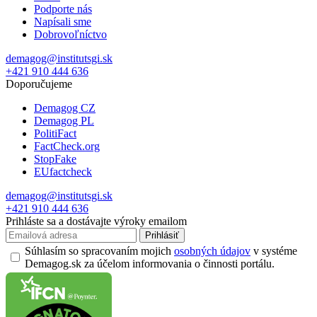
Podporte nás
Napísali sme
Dobrovoľníctvo
demagog@institutsgi.sk
+421 910 444 636
Doporučujeme
Demagog CZ
Demagog PL
PolitiFact
FactCheck.org
StopFake
EUfactcheck
demagog@institutsgi.sk
+421 910 444 636
Prihláste sa a dostávajte výroky emailom
Prihlásiť
Súhlasím so spracovaním mojich
osobných údajov
v systéme
Demagog.sk za účelom informovania o činnosti portálu.