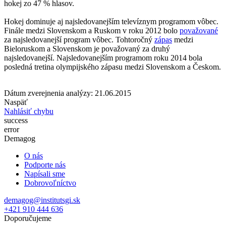
hokej zo 47 % hlasov.
Hokej dominuje aj najsledovanejším televíznym programom vôbec.
Finále medzi Slovenskom a Ruskom v roku 2012 bolo
považované
za najsledovanejší program vôbec. Tohtoročný
zápas
medzi
Bieloruskom a Slovenskom je považovaný za druhý
najsledovanejší. Najsledovanejším programom roku 2014 bola
posledná tretina olympijského zápasu medzi Slovenskom a Českom.
Dátum zverejnenia analýzy: 21.06.2015
Naspäť
Nahlásiť chybu
success
error
Demagog
O nás
Podporte nás
Napísali sme
Dobrovoľníctvo
demagog@institutsgi.sk
+421 910 444 636
Doporučujeme