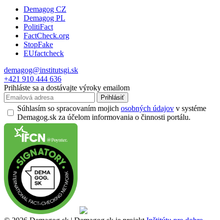
Demagog CZ
Demagog PL
PolitiFact
FactCheck.org
StopFake
EUfactcheck
demagog@institutsgi.sk
+421 910 444 636
Prihláste sa a dostávajte výroky emailom
Prihlásiť
Súhlasím so spracovaním mojich
osobných údajov
v systéme
Demagog.sk za účelom informovania o činnosti portálu.