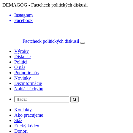
DEMAGÓG - Factcheck politických diskusií
Instagram
Facebook
Factcheck politických diskusií
Výroky
Diskusie
Politici
O nás
Podporte nás
Novinky
Dezinformácie
Nahlásiť chybu
Kontakty
Ako pracujeme
Stáž
Etický kódex
Donori