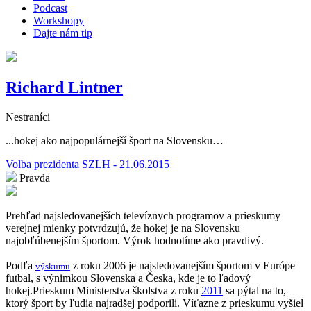
Podcast
Workshopy
Dajte nám tip
Richard Lintner
Nestraníci
...hokej ako najpopulárnejší šport na Slovensku…
Volba prezidenta SZLH - 21.06.2015
Pravda
Prehľad najsledovanejších televíznych programov a prieskumy
verejnej mienky potvrdzujú, že hokej je na Slovensku
najobľúbenejším športom. Výrok hodnotíme ako pravdivý.
Podľa
z roku 2006 je najsledovanejším športom v Európe
výskumu
futbal, s výnimkou Slovenska a Česka, kde je to ľadový
hokej.Prieskum Ministerstva školstva z roku
2011
sa pýtal na to,
ktorý šport by ľudia najradšej podporili. Víťazne z prieskumu vyšiel