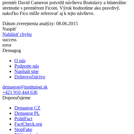
premiér David Cameron potvrdil návštevu Bratislavy a bilaterálne
stretnutie s premiérom Ficom. Výrok hodnotíme ako pravdivý,
nakoľko Fico môže referovať aj k tejto návšteve.
Dátum zverejnenia analýzy: 08.06.2015
Naspäť
Nahlásiť chybu
success
error
Demagog
O nás
Podporte nás
Napísali sme
Dobrovoľníctvo
demagog@institutsgi.sk
+421 910 444 636
Doporučujeme
Demagog CZ
Demagog PL
PolitiFact
FactCheck.org
StopFake