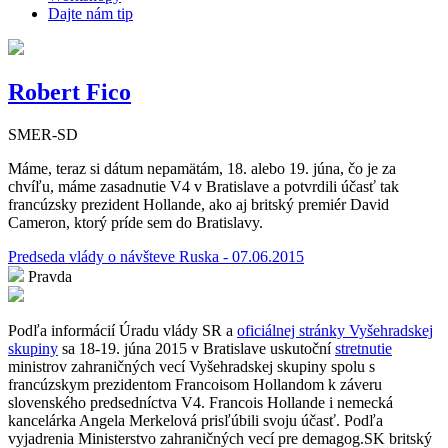
Dajte nám tip
Robert Fico
SMER-SD
Máme, teraz si dátum nepamätám, 18. alebo 19. júna, čo je za
chvíľu, máme zasadnutie V4 v Bratislave a potvrdili účasť tak
francúzsky prezident Hollande, ako aj britský premiér David
Cameron, ktorý príde sem do Bratislavy.
Predseda vlády o návšteve Ruska - 07.06.2015
Pravda
Podľa informácií Úradu vlády SR a
oficiálnej stránky Vyšehradskej
skupiny
sa 18-19. júna 2015 v Bratislave uskutoční
stretnutie
ministrov zahraničných vecí Vyšehradskej skupiny spolu s
francúzskym prezidentom Francoisom Hollandom k záveru
slovenského predsedníctva V4. Francois Hollande i nemecká
kancelárka Angela Merkelová prisľúbili svoju účasť. Podľa
vyjadrenia Ministerstvo zahraničných vecí pre demagog.SK britský