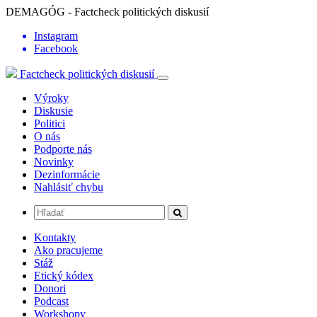
DEMAGÓG - Factcheck politických diskusií
Instagram
Facebook
Factcheck politických diskusií
Výroky
Diskusie
Politici
O nás
Podporte nás
Novinky
Dezinformácie
Nahlásiť chybu
Kontakty
Ako pracujeme
Stáž
Etický kódex
Donori
Podcast
Workshopy