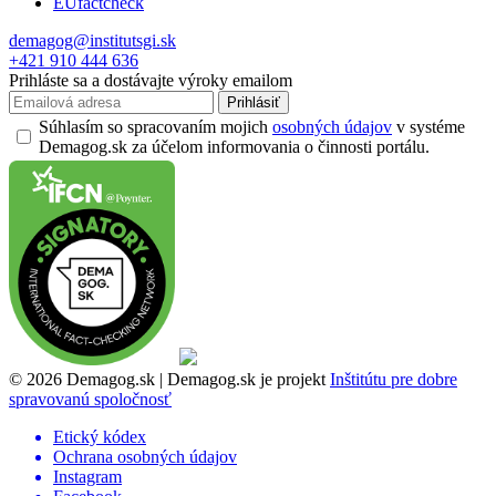
EUfactcheck
demagog@institutsgi.sk
+421 910 444 636
Prihláste sa a dostávajte výroky emailom
Prihlásiť
Súhlasím so spracovaním mojich
osobných údajov
v systéme
Demagog.sk za účelom informovania o činnosti portálu.
© 2026 Demagog.sk | Demagog.sk je projekt
Inštitútu pre dobre
spravovanú spoločnosť
Etický kódex
Ochrana osobných údajov
Instagram