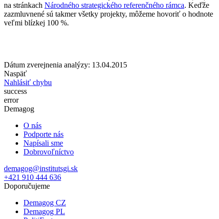
na stránkach
Národného strategického referenčného rámca
. Keďže
zazmluvnené sú takmer všetky projekty, môžeme hovoriť o hodnote
veľmi blízkej 100 %.
Dátum zverejnenia analýzy: 13.04.2015
Naspäť
Nahlásiť chybu
success
error
Demagog
O nás
Podporte nás
Napísali sme
Dobrovoľníctvo
demagog@institutsgi.sk
+421 910 444 636
Doporučujeme
Demagog CZ
Demagog PL