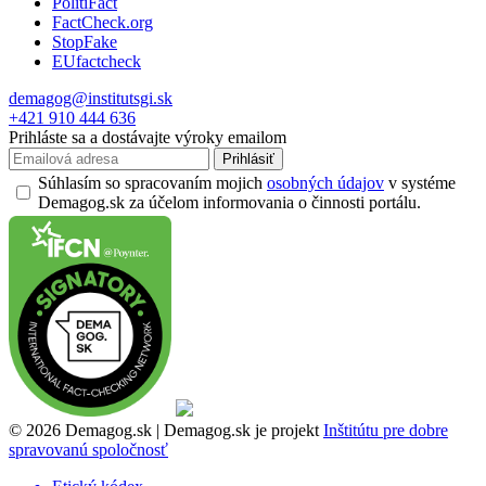
PolitiFact
FactCheck.org
StopFake
EUfactcheck
demagog@institutsgi.sk
+421 910 444 636
Prihláste sa a dostávajte výroky emailom
Prihlásiť
Súhlasím so spracovaním mojich
osobných údajov
v systéme
Demagog.sk za účelom informovania o činnosti portálu.
© 2026 Demagog.sk | Demagog.sk je projekt
Inštitútu pre dobre
spravovanú spoločnosť