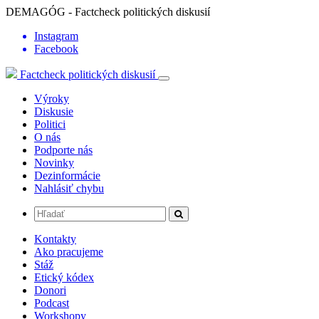
DEMAGÓG - Factcheck politických diskusií
Instagram
Facebook
Factcheck politických diskusií
Výroky
Diskusie
Politici
O nás
Podporte nás
Novinky
Dezinformácie
Nahlásiť chybu
Kontakty
Ako pracujeme
Stáž
Etický kódex
Donori
Podcast
Workshopy