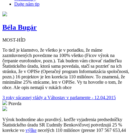
Dajte nám tip
Béla Bugár
MOST-HÍD
To tiež je klamstvo, že všetko je v poriadku, že máme
zazmluvnených povedzme na 100% všetko (Ficov výrok na
čerpanie eurofondov, pozn.). Tak budem vám citovať riaditeľku
Štatistického úradu, ktorá sama povedala, stačí sa pozrieť na ich
stránku, že v OPISe (Operačný program Informatizácia spoločnosti,
pozn.) 16 projektov je len korekcia 110 miliónov. To znamená, že
minimálne 25% strácame, len v OPISe. Vy tu hovoríte o tom, že
obce. Ale opis nemajú v rukách obce
3 roky súcasnej vlády a Váhostav v parlamente - 12.04.2015
Pravda
Výrok hodnotíme ako pravdivý, keďže vyjadrenia predsedníčky
Štatistického úradu SR Ľudmily Benkovičovej potvrdzujú 25 %
korekcie vo
výške
necelých 110 miliónov (presne 107 567 653,44