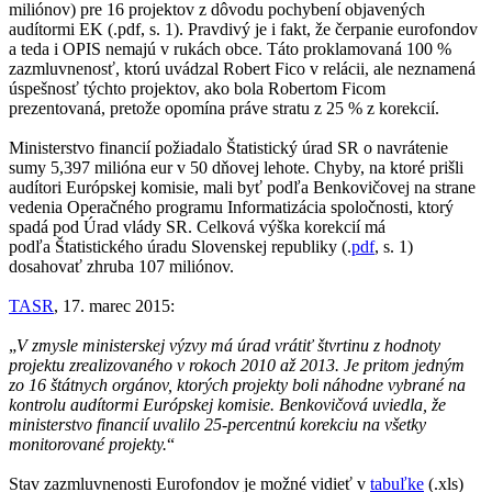
miliónov) pre 16 projektov z dôvodu pochybení objavených
audítormi EK (.pdf, s. 1). Pravdivý je i fakt, že čerpanie eurofondov
a teda i OPIS nemajú v rukách obce. Táto proklamovaná 100 %
zazmluvnenosť, ktorú uvádzal Robert Fico v relácii, ale neznamená
úspešnosť týchto projektov, ako bola Robertom Ficom
prezentovaná, pretože opomína práve stratu z 25 % z korekcií.
Ministerstvo financií požiadalo Štatistický úrad SR o navrátenie
sumy 5,397 milióna eur v 50 dňovej lehote. Chyby, na ktoré prišli
audítori Európskej komisie, mali byť podľa Benkovičovej na strane
vedenia Operačného programu Informatizácia spoločnosti, ktorý
spadá pod Úrad vlády SR. Celková výška korekcií má
podľa Štatistického úradu Slovenskej republiky (.
pdf
, s. 1)
dosahovať zhruba 107 miliónov.
TASR
, 17. marec 2015:
„
V zmysle ministerskej výzvy má úrad vrátiť štvrtinu z hodnoty
projektu zrealizovaného v rokoch 2010 až 2013. Je pritom jedným
zo 16 štátnych orgánov, ktorých projekty boli náhodne vybrané na
kontrolu audítormi Európskej komisie. Benkovičová uviedla, že
ministerstvo financií uvalilo 25-percentnú korekciu na všetky
monitorované projekty.
“
Stav zazmluvnenosti Eurofondov je možné vidieť v
tabuľke
(.xls)