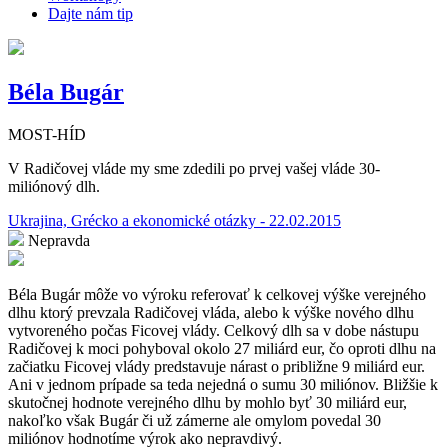
Dajte nám tip
Béla Bugár
MOST-HÍD
V Radičovej vláde my sme zdedili po prvej vašej vláde 30-
miliónový dlh.
Ukrajina, Grécko a ekonomické otázky - 22.02.2015
Nepravda
Béla Bugár môže vo výroku referovať k celkovej výške verejného
dlhu ktorý prevzala Radičovej vláda, alebo k výške nového dlhu
vytvoreného počas Ficovej vlády. Celkový dlh sa v dobe nástupu
Radičovej k moci pohyboval okolo 27 miliárd eur, čo oproti dlhu na
začiatku Ficovej vlády predstavuje nárast o približne 9 miliárd eur.
Ani v jednom prípade sa teda nejedná o sumu 30 miliónov. Bližšie k
skutočnej hodnote verejného dlhu by mohlo byť 30 miliárd eur,
nakoľko však Bugár či už zámerne ale omylom povedal 30
miliónov hodnotíme výrok ako nepravdivý.