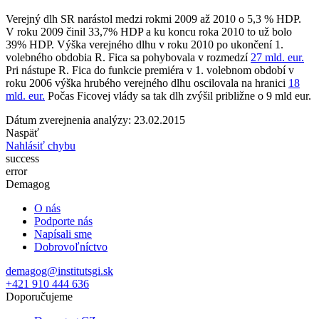
Verejný dlh SR narástol medzi rokmi 2009 až 2010 o 5,3 % HDP.
V roku 2009 činil 33,7% HDP a ku koncu roka 2010 to už bolo
39% HDP. Výška verejného dlhu v roku 2010 po ukončení 1.
volebného obdobia R. Fica sa pohybovala v rozmedzí
27 mld. eur.
Pri nástupe R. Fica do funkcie premiéra v 1. volebnom období v
roku 2006 výška hrubého verejného dlhu oscilovala na hranici
18
mld. eur.
Počas Ficovej vlády sa tak dlh zvýšil približne o 9 mld eur.
Dátum zverejnenia analýzy: 23.02.2015
Naspäť
Nahlásiť chybu
success
error
Demagog
O nás
Podporte nás
Napísali sme
Dobrovoľníctvo
demagog@institutsgi.sk
+421 910 444 636
Doporučujeme