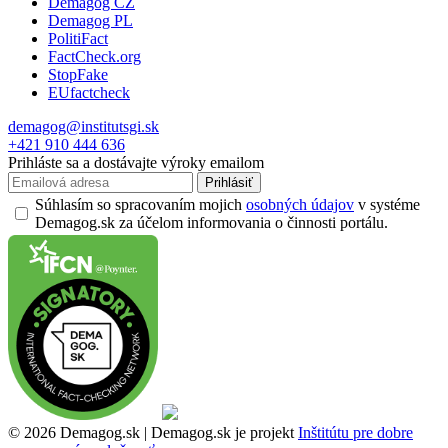
Demagog CZ
Demagog PL
PolitiFact
FactCheck.org
StopFake
EUfactcheck
demagog@institutsgi.sk
+421 910 444 636
Prihláste sa a dostávajte výroky emailom
Prihlásiť
Súhlasím so spracovaním mojich
osobných údajov
v systéme
Demagog.sk za účelom informovania o činnosti portálu.
© 2026 Demagog.sk | Demagog.sk je projekt
Inštitútu pre dobre