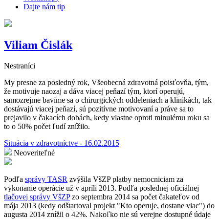
Dajte nám tip
Viliam Čislák
Nestraníci
My presne za posledný rok, Všeobecná zdravotná poisťovňa, tým,
že motivuje naozaj a dáva viacej peňazí tým, ktorí operujú,
samozrejme bavíme sa o chirurgických oddeleniach a klinikách, tak
dostávajú viacej peňazí, sú pozitívne motivovaní a práve sa to
prejavilo v čakacích dobách, kedy vlastne oproti minulému roku sa
to o 50% počet ľudí znížilo.
Situácia v zdravotníctve - 16.02.2015
Neoveriteľné
Podľa
správy TASR
zvýšila VšZP platby nemocniciam za
vykonanie operácie už v apríli 2013. Podľa poslednej oficiálnej
tlačovej správy VšZP
zo septembra 2014 sa počet čakateľov od
mája 2013 (kedy odštartoval projekt "Kto operuje, dostane viac") do
augusta 2014 znížil o 42%. Nakoľko nie sú verejne dostupné údaje