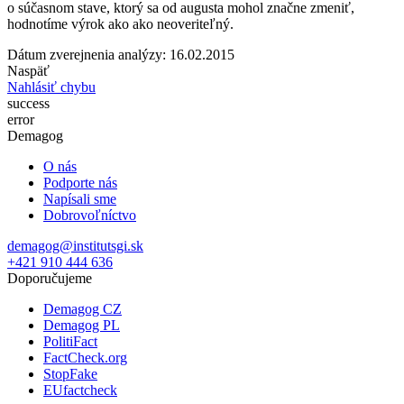
o súčasnom stave, ktorý sa od augusta mohol značne zmeniť,
hodnotíme výrok ako ako neoveriteľný.
Dátum zverejnenia analýzy: 16.02.2015
Naspäť
Nahlásiť chybu
success
error
Demagog
O nás
Podporte nás
Napísali sme
Dobrovoľníctvo
demagog@institutsgi.sk
+421 910 444 636
Doporučujeme
Demagog CZ
Demagog PL
PolitiFact
FactCheck.org
StopFake
EUfactcheck