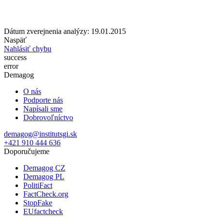
Dátum zverejnenia analýzy: 19.01.2015
Naspäť
Nahlásiť chybu
success
error
Demagog
O nás
Podporte nás
Napísali sme
Dobrovoľníctvo
demagog@institutsgi.sk
+421 910 444 636
Doporučujeme
Demagog CZ
Demagog PL
PolitiFact
FactCheck.org
StopFake
EUfactcheck