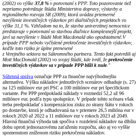
(2002) vo výške
37,8 %
v porovnaní s PPP. Toto pozorovanie tiež
nepriamo potvrdzuje štúdia Ministerstva dopravy, výstavby a
regionálneho rozvoja SR (2009), ktorá uvádza priemerné
navýšenie investičných výdavkov pri diaľničných projektoch vo
výške 31,1 %. Vzhľadom na to, že stavba univerzitnej nemocnice
predstavuje v porovnaní so stavbou diaľnice komplexnejší projekt,
javí sa navýšenie v štúdii Mott Macdonald ako opodstatnené.V
prípade PPP nebolo vyčíslené prekročenie investičných výdavkov,
keďže toto riziko je úplne prenesené
z Verejného sektora na Súkromného partnera. Tento fakt potvrdili aj
Mott MacDonald (2002) vo svojej štúdii, kde tvrdí, že
prekročenie
investičných výdavkov sa v prípade PPP blíži k nule
."
Súhrnná správa
označuje PPP za finančne najvýhodnejšiu
alternatívu. Výšku nákladov jednotlivých scenárov odhaduje (s. 27)
na 125 miliónov eur pri PSC a 100 miliónov eur pri špecifickom
variante. Pre PPP predpokladá náklady v rozmedzí 52,2 až 96
miliónov eur, podľa typu spolupráce. V prípade tohto scénara však
treba predpokladať s kompenzáciou zisku zo strany štátu v rokoch
po dostavbe, ktorá je odhadovaná na v priemere 26,5 milióna eur v
rokoch 2020 až 2022 a 11 miliónov eur v rokoch 2023 až 2049.
Hlavná finančná výhoda tak spočíva v rozdelení nákladov na dlhšiu
dobu oproti jednorazovému zaťaženiu rozpočtu, ako aj vo vyššie
spomenutom zníženom riziku prekročenia nákladov.