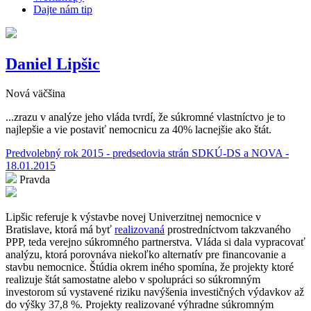
Dajte nám tip
Daniel Lipšic
Nová väčšina
...zrazu v analýze jeho vláda tvrdí, že súkromné vlastníctvo je to
najlepšie a vie postaviť nemocnicu za 40% lacnejšie ako štát.
Predvolebný rok 2015 - predsedovia strán SDKÚ-DS a NOVA -
18.01.2015
Pravda
Lipšic referuje k výstavbe novej Univerzitnej nemocnice v
Bratislave, ktorá má byť
realizovaná
prostredníctvom takzvaného
PPP, teda verejno súkromného partnerstva. Vláda si dala vypracovať
analýzu, ktorá porovnáva niekoľko alternatív pre financovanie a
stavbu nemocnice. Štúdia okrem iného spomína, že projekty ktoré
realizuje štát samostatne alebo v spolupráci so súkromným
investorom sú vystavené riziku navýšenia investičných výdavkov až
do výšky 37,8 %. Projekty realizované výhradne súkromným