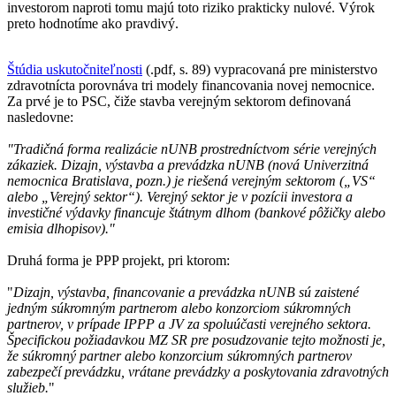
investorom naproti tomu majú toto riziko prakticky nulové. Výrok
preto hodnotíme ako pravdivý.
Štúdia uskutočniteľnosti
(.pdf, s. 89) vypracovaná pre ministerstvo
zdravotnícta porovnáva tri modely financovania novej nemocnice.
Za prvé je to PSC, čiže stavba verejným sektorom definovaná
nasledovne:
"Tradičná forma realizácie nUNB prostredníctvom série verejných
zákaziek. Dizajn, výstavba a prevádzka nUNB (nová Univerzitná
nemocnica Bratislava, pozn.) je riešená verejným sektorom („VS“
alebo „Verejný sektor“). Verejný sektor je v pozícii investora a
investičné výdavky financuje štátnym dlhom (bankové pôžičky alebo
emisia dlhopisov)."
Druhá forma je PPP projekt, pri ktorom:
"
Dizajn, výstavba, financovanie a prevádzka nUNB sú zaistené
jedným súkromným partnerom alebo konzorciom súkromných
partnerov, v prípade IPPP a JV za spoluúčasti verejného sektora.
Špecifickou požiadavkou MZ SR pre posudzovanie tejto možnosti je,
že súkromný partner alebo konzorcium súkromných partnerov
zabezpečí prevádzku, vrátane prevádzky a poskytovania zdravotných
služieb.
"