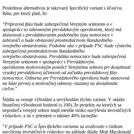
Poslednou alternatívou je takzvaný špecifický variant s účasťou
štátu, pre ktorý platí, že:
"Prípravná fáza bude zabezpečená Verejným sektorom a v
spolupráci so súkromným prevádzkovým operátorom, ktorý má
skúsenosti s prevádzkovaním podobného typu nemocnice v
zahraničí a bude obstaraný prostredníctvom štandardného
verejného obstarávania. Podobne ako v prípade PSC bude výstavba
zabezpečená prostredníctvom štandardného
verejného obstarávania. Prevádzka nemocnice bude zabezpečená
Verejným sektorom v spolupráci s Prevádzkovým
operátorom motivovaným pomôcť Verejnému sektoru pri dosiahnutí
vysokej prevádzkovej účinnosti od začiatku prevádzkovej fázy
nemocnice. Odmena pre Prevádzkového operátora bude stanovená
na báze pevnej a motivačnej odmeny viazanej na dosiahnutie
cieľov."
Štúdia sa venuje výhodám a nevýhodám týchto variant. V otázke
finančnej výhodnosti hodnotí (s.100), že projekty na ktorých sa
nepodieľa verejný sektor majú menšie riziko navýšenia investičných
výdavkov, a sú v priemere o takmer 40% lacnejšie:
"
V prípade PSC a Špecifického variantu sa uvažovalo s rizikom
navýšenia investičných výdavkov na základe štúdie Mott Macdonald