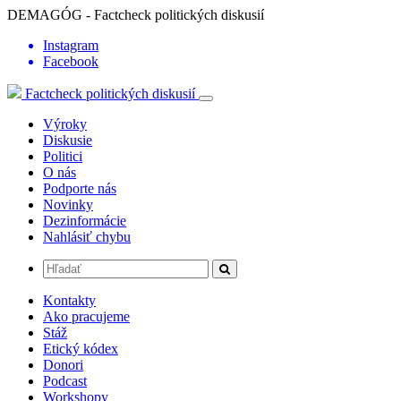
DEMAGÓG - Factcheck politických diskusií
Instagram
Facebook
Factcheck politických diskusií
Výroky
Diskusie
Politici
O nás
Podporte nás
Novinky
Dezinformácie
Nahlásiť chybu
Kontakty
Ako pracujeme
Stáž
Etický kódex
Donori
Podcast
Workshopy