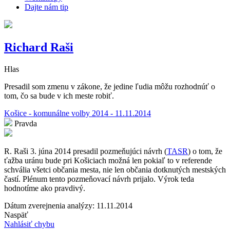
Dajte nám tip
Richard Raši
Hlas
Presadil som zmenu v zákone, že jedine ľudia môžu rozhodnúť o
tom, čo sa bude v ich meste robiť.
Košice - komunálne volby 2014 - 11.11.2014
Pravda
R. Raši 3. júna 2014 presadil pozmeňujúci návrh (
TASR
) o tom, že
ťažba uránu bude pri Košiciach možná len pokiaľ to v referende
schvália všetci občania mesta, nie len občania dotknutých mestských
častí. Plénum tento pozmeňovací návrh prijalo. Výrok teda
hodnotíme ako pravdivý.
Dátum zverejnenia analýzy: 11.11.2014
Naspäť
Nahlásiť chybu