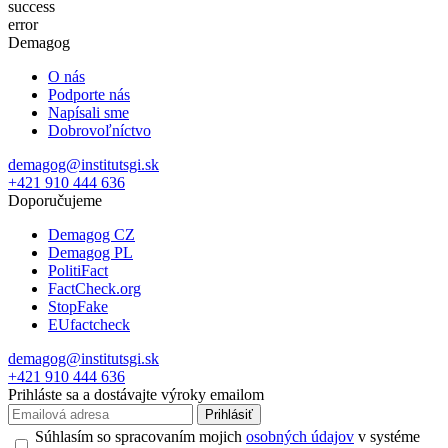
success
error
Demagog
O nás
Podporte nás
Napísali sme
Dobrovoľníctvo
demagog@institutsgi.sk
+421 910 444 636
Doporučujeme
Demagog CZ
Demagog PL
PolitiFact
FactCheck.org
StopFake
EUfactcheck
demagog@institutsgi.sk
+421 910 444 636
Prihláste sa a dostávajte výroky emailom
Prihlásiť
Súhlasím so spracovaním mojich
osobných údajov
v systéme