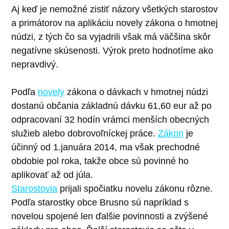
Aj keď je nemožné zistiť názory všetkých starostov
a primátorov na aplikáciu novely zákona o hmotnej
núdzi, z tých čo sa vyjadrili však má väčšina skôr
negatívne skúsenosti. Výrok preto hodnotíme ako
nepravdivý.
Podľa
novely
zákona o dávkach v hmotnej núdzi
dostanú občania základnú dávku 61,60 eur až po
odpracovaní 32 hodín vrámci menších obecných
služieb alebo dobrovoľníckej práce.
Zákon
je
účinný od 1.januára 2014, ma však prechodné
obdobie pol roka, takže obce sú povinné ho
aplikovať až od júla.
Starostovia
prijali spočiatku novelu zákonu rôzne.
Podľa starostky obce Brusno sú napríklad s
novelou spojené len ďalšie povinnosti a zvýšené