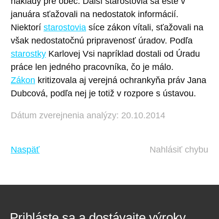
náklady pre obec. Ďalší starostovia sa ešte v
januára sťažovali na nedostatok informácií.
Niektorí
starostovia
síce zákon vítali, sťažovali na
však nedostatočnú pripravenosť úradov. Podľa
starostky
Karlovej Vsi napríklad dostali od Úradu
práce len jedného pracovníka, čo je málo.
Zákon
kritizovala aj verejná ochrankyňa práv Jana
Dubcová, podľa nej je totiž v rozpore s ústavou.
Dátum zverejnenia analýzy: 20.10.2014
Naspäť
Nahlásiť chybu
Prihláste sa a dostávajte výroky