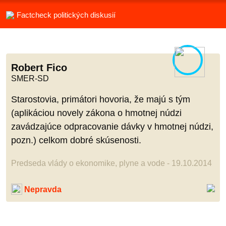
Factcheck politických diskusií
Robert Fico
SMER-SD
Starostovia, primátori hovoria, že majú s tým
(aplikáciou novely zákona o hmotnej núdzi
zavádzajúce odpracovanie dávky v hmotnej núdzi,
pozn.) celkom dobré skúsenosti.
Predseda vlády o ekonomike, plyne a vode - 19.10.2014
Nepravda