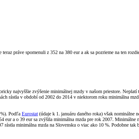
teraz práve spomenuli z 352 na 380 eur a ak sa pozrieme na ten rozdiel
storicky najvyššie zvýšenie minimálnej mzdy v našom priestore. Neplatí
jinách rástla v období od 2002 do 2014 v niektorom roku minimálna mzd
 %). Podľa
Eurostat
(údaje k 1. januáru daného roka) však nominálne n
4 eur a o 39 eur sa zvýšila minimálna mzda pre rok 2007. Minimálne mz
007 rástla minimálna mzda na Slovensku o viac ako 10 %. Podobne tak