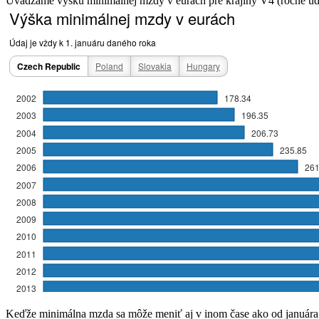
Uvádzame výšku minimálnej mzdy v eurách pre krajiny V4 (ročné úd
Keďže minimálna mzda sa môže meniť aj v inom čase ako od januára d