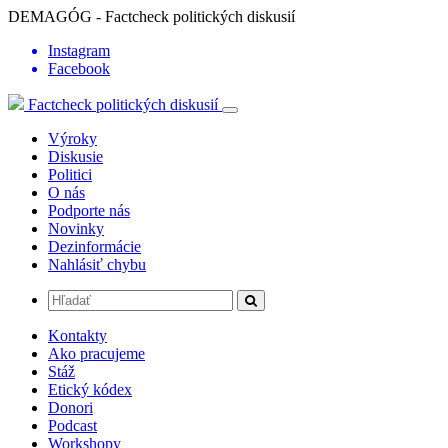
DEMAGÓG - Factcheck politických diskusií
Instagram
Facebook
Factcheck politických diskusií
Výroky
Diskusie
Politici
O nás
Podporte nás
Novinky
Dezinformácie
Nahlásiť chybu
Kontakty
Ako pracujeme
Stáž
Etický kódex
Donori
Podcast
Workshopy