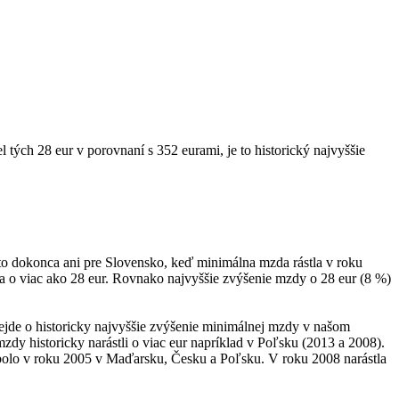
 tých 28 eur v porovnaní s 352 eurami, je to historický najvyššie
 to dokonca ani pre Slovensko, keď minimálna mzda rástla v roku
a o viac ako 28 eur. Rovnako najvyššie zvýšenie mzdy o 28 eur (8 %)
ejde o historicky najvyššie zvýšenie minimálnej mzdy v našom
dy historicky narástli o viac eur napríklad v Poľsku (2013 a 2008).
 bolo v roku 2005 v Maďarsku, Česku a Poľsku. V roku 2008 narástla