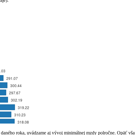
aje):
aného roka, uvádzame aj vývoj minimálnej mzdy polročne. Opäť však p