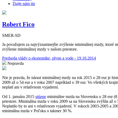
Dajte nám tip
Robert Fico
SMER-SD
Ja považujem za najvýznamnejšie zvýšenie minimálnej mzdy, ktoré ste 
zvýšenie minimálnej mzdy v našom priestore.
Predseda vlády o ekonomike, plyne a vode - 19.10.2014
Nepravda
Nie je pravda, že nárast minimálnej mzdy na rok 2015 o 28 eur je hi
2009 až o 54 eur a v roku 2007 napríklad o 39 eur. Vo všetkých kra
neplatí ani v relatívnom vyjadrení.
Od 1. januára 2015
stúpne
minimálne mzda na Slovensku o 28 eur (8
priestore. Minimálna mzda v roku 2009 sa na Slovensku zvýšila až o 5
Neplatilo by to ani v relatívnom vyjadrení. V rokoch 2003-2005 a 2
minimálna mzda v Poľsku o takmer 30 %.