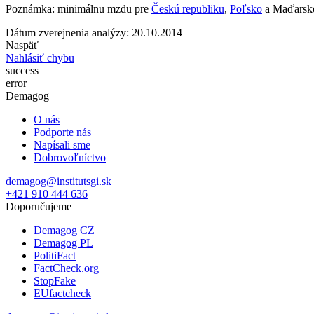
Poznámka: minimálnu mzdu pre
Českú republiku
,
Poľsko
a Maďarsko 
Dátum zverejnenia analýzy: 20.10.2014
Naspäť
Nahlásiť chybu
success
error
Demagog
O nás
Podporte nás
Napísali sme
Dobrovoľníctvo
demagog@institutsgi.sk
+421 910 444 636
Doporučujeme
Demagog CZ
Demagog PL
PolitiFact
FactCheck.org
StopFake
EUfactcheck