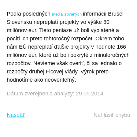
Podľa posledných
informácii Brusel
medializovaných
Slovensku nepreplatí projekty vo výške 80
miliónov eur. Tieto peniaze už boli vyplatené a
pocíti ich preto tohtoročný rozpočet. Okrem toho
nám EÚ nepreplatí ďalšie projekty v hodnote 166
miliónov eur, ktoré už boli pokryté z minuloročných
rozpočtov. Nevieme však overiť, či sa jednalo o
rozpočty druhej Ficovej vlády. Výrok preto
hodnotíme ako neoveriteľný.
Dátum zverejnenia analýzy: 29.09.2014
Naspäť
Nahlásiť chybu