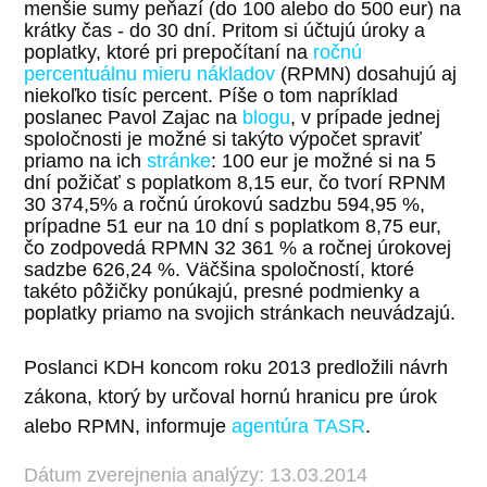
menšie sumy peňazí (do 100 alebo do 500 eur) na
krátky čas - do 30 dní. Pritom si účtujú úroky a
poplatky, ktoré pri prepočítaní na
ročnú
percentuálnu mieru nákladov
(RPMN) dosahujú aj
niekoľko tisíc percent. Píše o tom napríklad
poslanec Pavol Zajac na
blogu
, v prípade jednej
spoločnosti je možné si takýto výpočet spraviť
priamo na ich
stránke
: 100 eur je možné si na 5
dní požičať s poplatkom 8,15 eur, čo tvorí RPNM
30 374,5% a ročnú úrokovú sadzbu 594,95 %,
prípadne 51 eur na 10 dní s poplatkom 8,75 eur,
čo zodpovedá RPMN 32 361 % a ročnej úrokovej
sadzbe 626,24 %. Väčšina spoločností, ktoré
takéto pôžičky ponúkajú, presné podmienky a
poplatky priamo na svojich stránkach neuvádzajú.
Poslanci KDH koncom roku 2013 predložili návrh
zákona, ktorý by určoval hornú hranicu pre úrok
alebo RPMN, informuje
agentúra TASR
.
Dátum zverejnenia analýzy: 13.03.2014