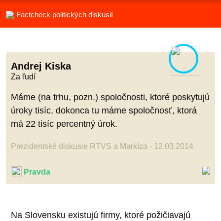
Factcheck politických diskusií
Andrej Kiska
Za ľudí
Máme (na trhu, pozn.) spoločnosti, ktoré poskytujú
úroky tisíc, dokonca tu máme spoločnosť, ktorá
má 22 tisíc percentný úrok.
Prezidentské diskusie RTVS a Markíza - 12.03.2014
Pravda
Na Slovensku existujú firmy, ktoré požičiavajú