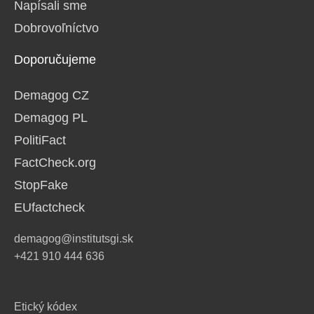
Napísali sme
Dobrovoľníctvo
Doporučujeme
Demagog CZ
Demagog PL
PolitiFact
FactCheck.org
StopFake
EUfactcheck
demagog@institutsgi.sk
+421 910 444 636
Etický kódex