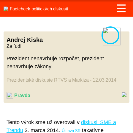
Factcheck politických diskusií
Andrej Kiska
Za ľudí
Prezident nenavrhuje rozpočet, prezident
nenavrhuje zákony.
Prezidentské diskusie RTVS a Markíza - 12.03.2014
Pravda
Tento výrok sme už overovali v
diskusii SME a
Trendu
3. marca 2014.
taxatívne
Ústava SR