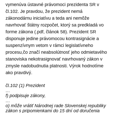
vymenúva ústavné právomoci prezidenta SR v
čl.102. Je pravdou, že prezident nemá
zákonodárnu iniciatívu a teda ani nemôže
navrhovať štátny rozpočet, ktorý sa predkladá vo
forme zákona (.pdf, článok 58). Prezident SR
disponuje jedine právomocou kontrasignácie a
suspenzívnym vetom v rámci legislatívneho
procesu,čo značí neabsolútnosť jeho odmietavého
stanoviska nekotrasignovať navrhovaný zákon v
zmysle nadobudnutia platnosti. Výrok hodnotíme
ako pravdivý.
čl.102 (1) Prezident
…
f) podpisuje zákony,
…
o) môže vrátiť Národnej rade Slovenskej republiky
zákon s pripomienkami do 15 dní od doručenia