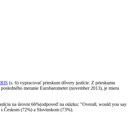
URIS
(s. 6) vypracovať prieskum dôvery justície. Z prieskumu
a posledného meranie Eurobarometer (november 2013), je miera
stíciu na úrovni 66%(odpoveď na otázku: "Overall, would you say
polu s Českom (72%) a Slovinskom (73%).