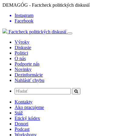
DEMAGÓG - Factcheck politických diskusií
Instagram
Facebook
Factcheck politických diskusií
Výroky
Diskusie
Politici
O nás
Podporte nás
Novinky
Dezinformácie
Nahlásiť chybu
Kontakty
Ako pracujeme
Stáž
Etický kódex
Donori
Podcast
Workshopy