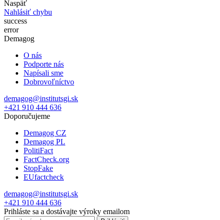
Naspäť
Nahlásiť chybu
success
error
Demagog
O nás
Podporte nás
Napísali sme
Dobrovoľníctvo
demagog@institutsgi.sk
+421 910 444 636
Doporučujeme
Demagog CZ
Demagog PL
PolitiFact
FactCheck.org
StopFake
EUfactcheck
demagog@institutsgi.sk
+421 910 444 636
Prihláste sa a dostávajte výroky emailom