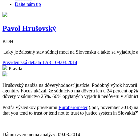
Dajte nám tip
Pavol Hrušovský
KDH
...aký je žalostný stav súdnej moci na Slovensku a takto sa vyjadruj
Prezidentská debata TA3 - 09.03.2014
Pravda
Hrušovský naráža na dôveryhodnosť justície. Podobný výrok hovoril
agentúry Focus ukázal, že súdnictvo má dôveru len u 24 percent opý
dôvery v súdnictvo 25%. 66% opýtaných vyjadrili nedôveru v súdnic
Podľa výsledkov prieskumu
Eurobarometer
(.pdf, november 2013) n
that you tend to trust or tend not to trust to justice system in Slov
Dátum zverejnenia analýzy: 09.03.2014