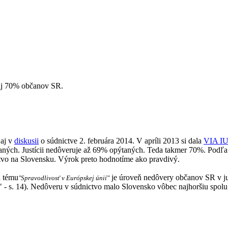
e aj 70% občanov SR.
 aj v
diskusii
o súdnictve 2. februára 2014. V apríli 2013 si dala
VIA I
taných. Justícii nedôveruje až 69% opýtaných. Teda takmer 70%. Podľ
tvo na Slovensku. Výrok preto hodnotíme ako pravdivý.
a tému
je úroveň nedôvery občanov SR v ju
"Spravodlivosť v Európskej únií"
akia?" - s. 14). Nedôveru v súdnictvo malo Slovensko vôbec najhoršiu s