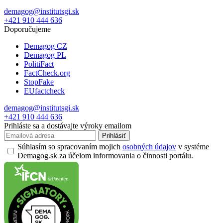
demagog@institutsgi.sk
+421 910 444 636
Doporučujeme
Demagog CZ
Demagog PL
PolitiFact
FactCheck.org
StopFake
EUfactcheck
demagog@institutsgi.sk
+421 910 444 636
Prihláste sa a dostávajte výroky emailom
Prihlásiť
Súhlasím so spracovaním mojich
osobných údajov
v systéme
Demagog.sk za účelom informovania o činnosti portálu.