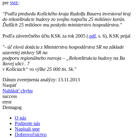
pre
:
SME
"Podľa predsedu Košického kraja Rudolfa Bauera investoval kraj
do rekonštrukcie budovy zo svojho rozpočtu 25 miliónov korún.
Ďalších 25 miliónov mu poskytlo ministerstvo hospodárstva."
Podľa záverečného účtu KSK za rok 2005 (.
pdf
, s. 6), KSK prijal
"- úč elovú dotáciu z Ministerstva hospodárstva SR na základe
uzavretej zmluvy SR na
podporu regionálneho rozvoja – „Rekonštrukcia budovy na Ba
íkovej ulici . 7
v Košiciach“ vo výške 25 000 tis. Sk."
Dátum zverejnenia analýzy: 13.11.2013
Naspäť
Nahlásiť chybu
success
error
Demagog
O nás
Podporte nás
Napísali sme
Dobrovoľníctvo