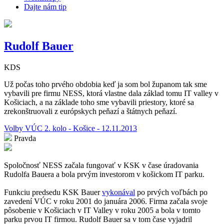
Dajte nám tip
Rudolf Bauer
KDS
Už počas toho prvého obdobia keď ja som bol županom tak sme
vybavili pre firmu NESS, ktorá vlastne dala základ tomu IT valley v
Košiciach, a na základe toho sme vybavili priestory, ktoré sa
zrekonštruovali z európskych peňazí a štátnych peňazí.
Volby VÚC 2. kolo - Košice - 12.11.2013
Pravda
Spoločnosť NESS začala fungovať v KSK v čase úradovania
Rudolfa Bauera a bola prvým investorom v košickom IT parku.
Funkciu predsedu KSK Bauer
vykonával
po prvých voľbách po
zavedení VÚC v roku 2001 do januára 2006. Firma začala svoje
pôsobenie v Košiciach v IT Valley v roku 2005 a bola v tomto
parku prvou IT firmou. Rudolf Bauer sa v tom čase vyjadril