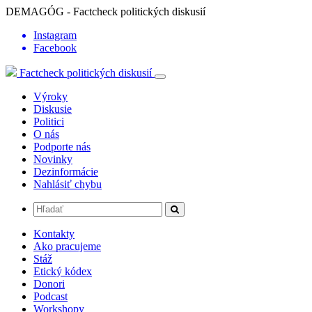
DEMAGÓG - Factcheck politických diskusií
Instagram
Facebook
Factcheck politických diskusií
Výroky
Diskusie
Politici
O nás
Podporte nás
Novinky
Dezinformácie
Nahlásiť chybu
Kontakty
Ako pracujeme
Stáž
Etický kódex
Donori
Podcast
Workshopy