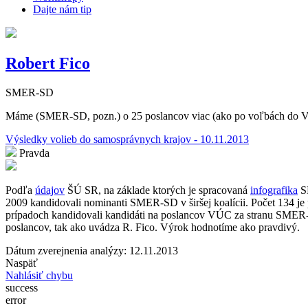
Dajte nám tip
Robert Fico
SMER-SD
Máme (SMER-SD, pozn.) o 25 poslancov viac (ako po voľbách do VÚ
Výsledky volieb do samosprávnych krajov - 10.11.2013
Pravda
Podľa
údajov
ŠÚ SR, na základe ktorých je spracovaná
infografika
SM
2009 kandidovali nominanti SMER-SD v širšej koalícii. Počet 134 
prípadoch kandidovali kandidáti na poslancov VÚC za stranu SMER-
poslancov, tak ako uvádza R. Fico. Výrok hodnotíme ako pravdivý.
Dátum zverejnenia analýzy: 12.11.2013
Naspäť
Nahlásiť chybu
success
error