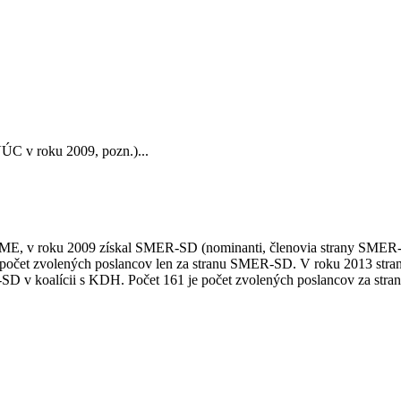
C v roku 2009, pozn.)...
E, v roku 2009 získal SMER-SD (nominanti, členovia strany SMER-
je počet zvolených poslancov len za stranu SMER-SD. V roku 2013 s
SD v koalícii s KDH. Počet 161 je počet zvolených poslancov za st