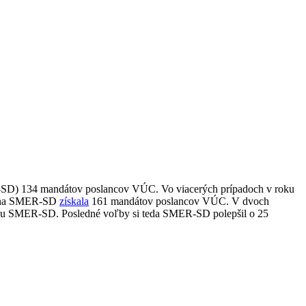
SD) 134 mandátov poslancov VÚC. Vo viacerých prípadoch v roku
trana SMER-SD
získala
161 mandátov poslancov VÚC. V dvoch
ranu SMER-SD. Posledné voľby si teda SMER-SD polepšil o 25