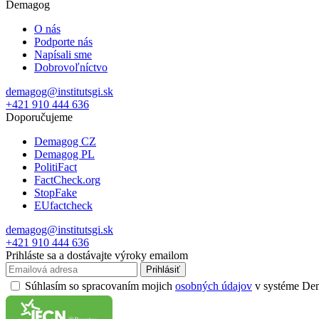
Demagog
O nás
Podporte nás
Napísali sme
Dobrovoľníctvo
demagog@institutsgi.sk
+421 910 444 636
Doporučujeme
Demagog CZ
Demagog PL
PolitiFact
FactCheck.org
StopFake
EUfactcheck
demagog@institutsgi.sk
+421 910 444 636
Prihláste sa a dostávajte výroky emailom
Prihlásiť
Súhlasím so spracovaním mojich
osobných údajov
v systéme Dema