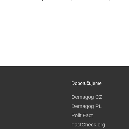
Doporučujeme
Demagog CZ
Demagog PL
PolitiFact
FactCheck.org