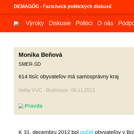
DEMAGÓG - Factcheck politických diskusií
Výroky
Diskusie
Politici
O nás
Podpo
Monika Beňová
SMER-SD
614 tisíc obyvateľov má samosprávny kraj
Volby VÚC - Bratislava - 06.11.2013
Pravda
K 31. decembru 2012 bol
počet
obyvateľov v Bra