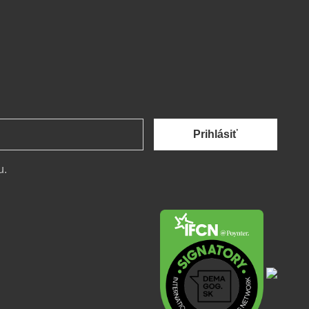
Prihlásiť
u.