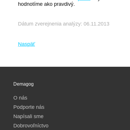
hodnotíme ako pravdivý.
Dátum zverejnenia analýzy: 06.11.2013
Naspäť
Demagog
O nás
Podporte nás
Napísali sme
Dobrovoľníctvo