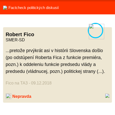
Factcheck politických diskusií
Robert Fico
SMER-SD
...pretože prvýkrát asi v histórii Slovenska došlo
(po odstúpení Roberta Fica z funkcie premiéra,
pozn.) k oddeleniu funkcie predsedu vlády a
predsedu (vládnucej, pozn.) politickej strany (...).
Fico na TA3 - 09.12.2018
Nepravda