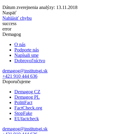
Dátum zverejnenia analýzy: 13.11.2018
Naspäť
Nahlásiť chybu
success
error
Demagog
O nás
Podporte nás
Napísali sme
Dobrovoľníctvo
demagog@institutsgi.sk
+421 910 444 636
Doporučujeme
Demagog CZ
Demagog PL
PolitiFact
FactCheck.org
StopFake
EUfactcheck
demagog@institutsgi.sk