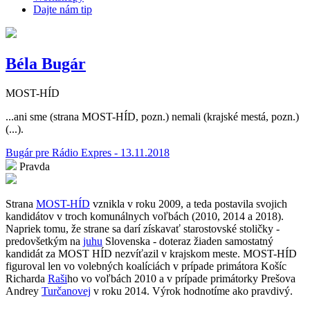
Dajte nám tip
Béla Bugár
MOST-HÍD
...ani sme (strana MOST-HÍD, pozn.) nemali (krajské mestá, pozn.)
(...).
Bugár pre Rádio Expres - 13.11.2018
Pravda
Strana
MOST-HÍD
vznikla v roku 2009, a teda postavila svojich
kandidátov v troch komunálnych voľbách (2010, 2014 a 2018).
Napriek tomu, že strane sa darí získavať starostovské stoličky -
predovšetkým na
juhu
Slovenska - doteraz žiaden samostatný
kandidát za MOST HÍD nezvíťazil v krajskom meste. MOST-HÍD
figuroval len vo volebných koalíciách v prípade primátora Košíc
Richarda
Raši
ho
vo voľbách 2010 a v prípade primátorky Prešova
Andrey
Turčanovej
v roku 2014. Výrok hodnotíme ako pravdivý.