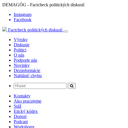
DEMAGÓG - Factcheck politických diskusií
Instagram
Facebook
Factcheck politických diskusií
Výroky
Diskusie
Politici
O nás
Podporte nás
Novinky
Dezinformácie
Nahlásiť chybu
Kontakty
Ako pracujeme
Stáž
Etický kódex
Donori
Podcast
Workshopy