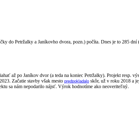
ičky do Petržalky a Janíkovho dvora, pozn.) počíta. Dnes je to 285 dní 
ahať až po Janíkov dvor (a teda na koniec Petržalky). Projekt resp. vý
 2023. Začatie stavby však mesto
skôr, už v roku 2018 a j
predpokladalo
ektu sa nám nepodarilo nájsť. Výrok hodnotíme ako neoveriteľný.