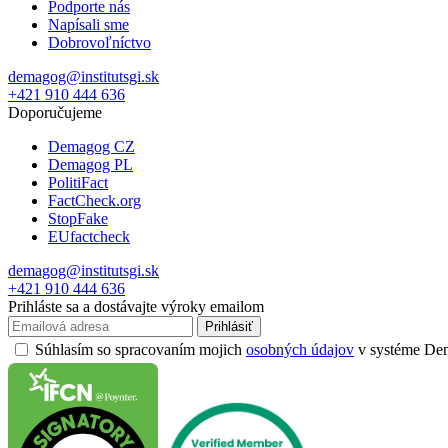
Podporte nás
Napísali sme
Dobrovoľníctvo
demagog@institutsgi.sk
+421 910 444 636
Doporučujeme
Demagog CZ
Demagog PL
PolitiFact
FactCheck.org
StopFake
EUfactcheck
demagog@institutsgi.sk
+421 910 444 636
Prihláste sa a dostávajte výroky emailom
Prihlásiť
Súhlasím so spracovaním mojich
osobných údajov
v systéme Dema