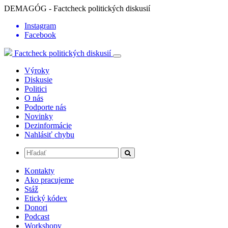
DEMAGÓG - Factcheck politických diskusií
Instagram
Facebook
Factcheck politických diskusií
Výroky
Diskusie
Politici
O nás
Podporte nás
Novinky
Dezinformácie
Nahlásiť chybu
Kontakty
Ako pracujeme
Stáž
Etický kódex
Donori
Podcast
Workshopy