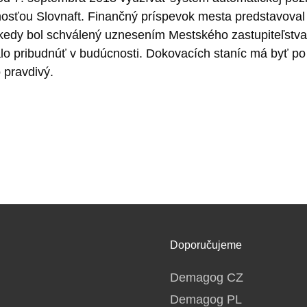
sťou Slovnaft. Finančný príspevok mesta predstavoval po
, kedy bol schválený uznesením Mestského zastupiteľstva
malo pribudnúť v budúcnosti. Dokovacích staníc má byť p
 pravdivý.
Doporučujeme
Demagog CZ
Demagog PL