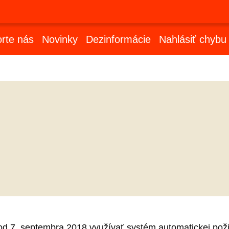
rte nás
Novinky
Dezinformácie
Nahlásiť chybu
d 7. septembra 2018 využívať systém automatickej požič