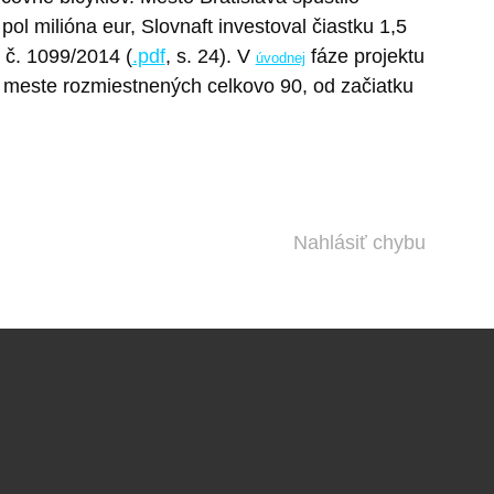
l milióna eur, Slovnaft investoval čiastku 1,5
 č. 1099/2014 (
.pdf
, s. 24). V
fáze projektu
úvodnej
o meste rozmiestnených celkovo 90, od začiatku
Nahlásiť chybu