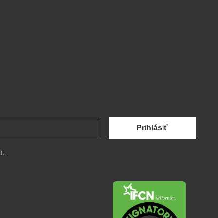
Prihlásiť
u.