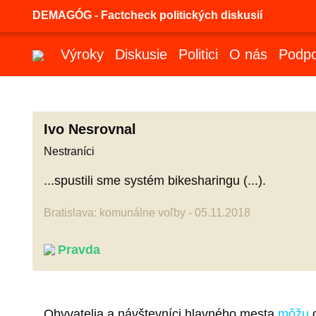
DEMAGÓG - Factcheck politických diskusií
Výroky
Diskusie
Politici
O nás
Podpo
Ivo Nesrovnal
Nestraníci
...spustili sme systém bikesharingu (...).
Bratislava: komunálne voľby - 05.11.2018
Pravda
Obyvatelia a návštevníci hlavného mesta
môžu
o