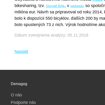
bikesharing, tzv.
, v
so spoločno
Slovnaft BAjk
spolupráci
milióna eur. Návrh sa pripravoval od roku 2014
bolo k dispozícii 550 bicyklov, ďalších 200 by 
bolo spustených 73 z nich. Výrok hodnotíme ako
Dátum zverejnenia analýzy: 05.11.2018
Naspäť
Demagog
O nás
Podporte nás