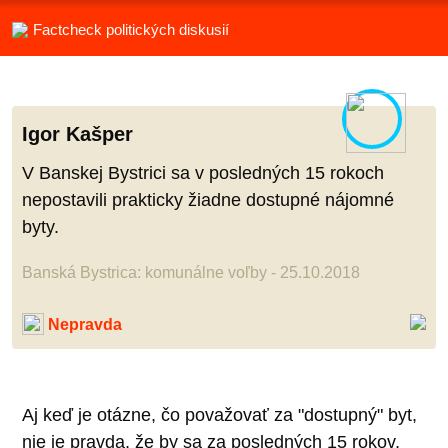
Factcheck politických diskusií
Igor Kašper
V Banskej Bystrici sa v posledných 15 rokoch
nepostavili prakticky žiadne dostupné nájomné
byty.
Banská Bystrica: komunálne voľby - 25.10.2018
Nepravda
Aj keď je otázne, čo považovať za "dostupný" byt,
nie je pravda, že by sa za posledných 15 rokov,