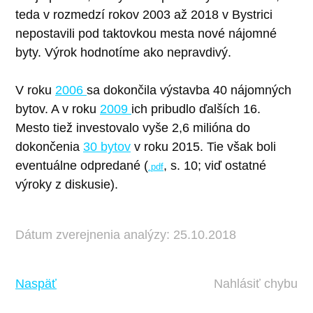
teda v rozmedzí rokov 2003 až 2018 v Bystrici
nepostavili pod taktovkou mesta nové nájomné
byty. Výrok hodnotíme ako nepravdivý.
V roku
2006
sa dokončila výstavba 40 nájomných
bytov. A v roku
2009
ich pribudlo ďalších 16.
Mesto tiež investovalo vyše 2,6 milióna do
dokončenia
30 bytov
v roku 2015. Tie však boli
eventuálne odpredané (
, s. 10; viď ostatné
.pdf
výroky z diskusie).
Dátum zverejnenia analýzy: 25.10.2018
Naspäť
Nahlásiť chybu