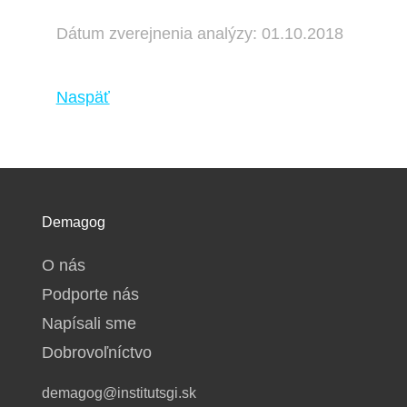
Dátum zverejnenia analýzy: 01.10.2018
Naspäť
Demagog
O nás
Podporte nás
Napísali sme
Dobrovoľníctvo
demagog@institutsgi.sk