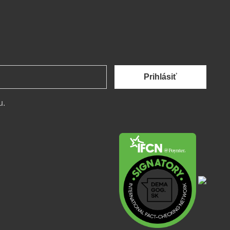
Prihlásiť
u.