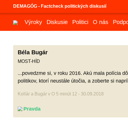
DEMAGÓG - Factcheck politických diskusií
Výroky
Diskusie
Politici
O nás
Podpo
Béla Bugár
MOST-HÍD
...povedzme si, v roku 2016. Akú mala polícia 
politikov, ktorí neustále útočia, a zoberte si na
Kollár a Bugár v O 5 minút 12 - 30.09.2018
Pravda