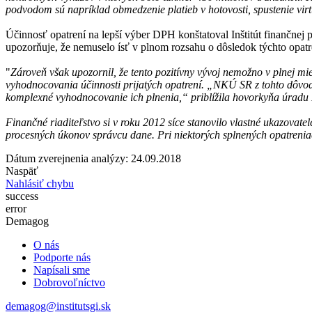
podvodom sú napríklad obmedzenie platieb v hotovosti, spustenie vir
Účinnosť opatrení na lepší výber DPH konštatoval Inštitút finančnej 
upozorňuje, že nemuselo ísť v plnom rozsahu o dôsledok týchto opatr
"
Zároveň však upozornil, že tento pozitívny vývoj nemožno v plnej mi
vyhodnocovania účinnosti prijatých opatrení. „NKÚ SR z tohto dôvod
komplexné vyhodnocovanie ich plnenia,“ priblížila hovorkyňa úrad
Finančné riaditeľstvo si v roku 2012 síce stanovilo vlastné ukazovat
procesných úkonov správcu dane. Pri niektorých splnených opatreniac
Dátum zverejnenia analýzy: 24.09.2018
Naspäť
Nahlásiť chybu
success
error
Demagog
O nás
Podporte nás
Napísali sme
Dobrovoľníctvo
demagog@institutsgi.sk