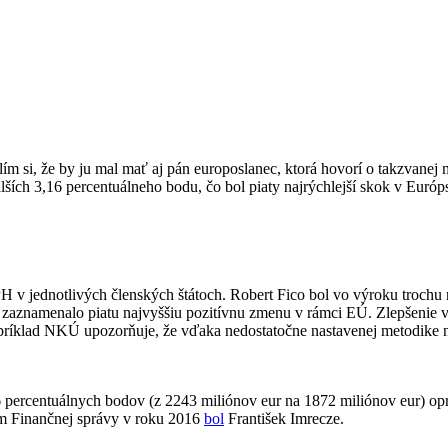
lím si, že by ju mal mať aj pán europoslanec, ktorá hovorí o takzvane
lších 3,16 percentuálneho bodu, čo bol piaty najrýchlejší skok v Európs
v jednotlivých členských štátoch. Robert Fico bol vo výroku trochu
 zaznamenalo piatu najvyššiu pozitívnu zmenu v rámci EÚ. Zlepšenie v
apríklad NKÚ upozorňuje, že vďaka nedostatočne nastavenej metodike ne
percentuálnych bodov (z 2243 miliónov eur na 1872 miliónov eur) opr
m Finančnej správy v roku 2016
bol
František Imrecze.