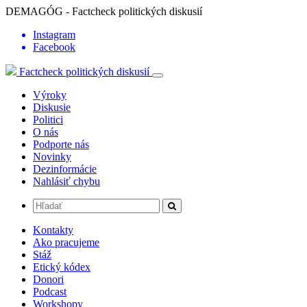
DEMAGÓG - Factcheck politických diskusií
Instagram
Facebook
Factcheck politických diskusií
Výroky
Diskusie
Politici
O nás
Podporte nás
Novinky
Dezinformácie
Nahlásiť chybu
Kontakty
Ako pracujeme
Stáž
Etický kódex
Donori
Podcast
Workshopy