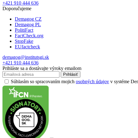
+421 910 444 636
Doporučujeme
Demagog CZ
Demagog PL
PolitiFact
FactCheck.org
StopFake
EUfactcheck
demagog@institutsgi.sk
+421 910 444 636
Prihláste sa a dostávajte výroky emailom
Prihlásiť
Súhlasím so spracovaním mojich
osobných údajov
v systéme Dema