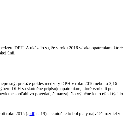
j medzere DPH. A ukázalo sa, že v roku 2016 vďaka opatreniam, ktoré
kej únii.
 nepresný, pretože pokles medzery DPH v roku 2016 nebol o 3,16
ýberu DPH sa skutočne pripisuje opatreniam, ktoré vznikali po
vieme spoľahlivo povedať, či naozaj išlo výlučne len o efekt týchto
oti roku 2015 (.
pdf
, s. 19) a skutočne to bol piaty najväčší rozdiel v