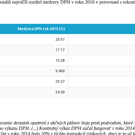
dosiahli najväčší rozdiel medzery DPH v roku 2016 v porovnaní s roko
vanie desiatok opatrení z akčných plánov boja proti podvodom, ktoré s
ho výkazu DPH. (...) Kontrolný výkaz DPH začal fungovať v roku 2014.
m v roku 2014 bolo 20% z týchto transakcií rizikových, dnes je to už l