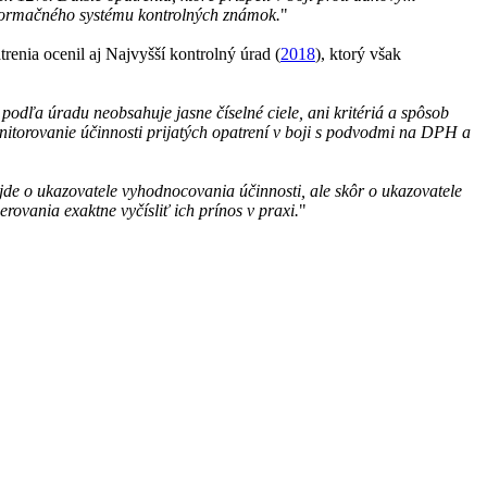
informačného systému kontrolných známok.
"
renia ocenil aj Najvyšší kontrolný úrad (
2018
), ktorý však
podľa úradu neobsahuje jasne číselné ciele, ani kritériá a spôsob
itorovanie účinnosti prijatých opatrení v boji s podvodmi na DPH a
ejde o ukazovatele vyhodnocovania účinnosti, ale skôr o ukazovatele
ovania exaktne vyčísliť ich prínos v praxi.
"