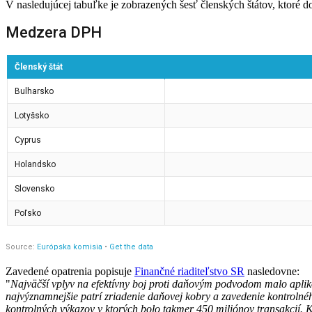
V nasledujúcej tabuľke je zobrazených šesť členských štátov, ktoré 
Zavedené opatrenia popisuje
Finančné riaditeľstvo SR
nasledovne:
"
Najväčší vplyv na efektívny boj proti daňovým podvodom malo apliko
najvýznamnejšie patrí zriadenie daňovej kobry a zavedenie kontrolné
kontrolných výkazov v ktorých bolo takmer 450 miliónov transakcií. Ký