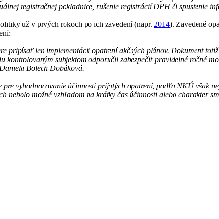
tuálnej registračnej pokladnice, rušenie registrácií DPH či spustenie 
politiky už v prvých rokoch po ich zavedení (napr.
2014
). Zavedené opat
ení:
ere pripísať len implementácii opatrení akčných plánov. Dokument totiž 
u kontrolovaným subjektom odporučil zabezpečiť pravidelné ročné mon
u Daniela Bolech Dobáková.
ele pre vyhodnocovanie účinnosti prijatých opatrení, podľa NKÚ však n
h nebolo možné vzhľadom na krátky čas účinnosti alebo charakter smer