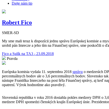
Dajte nám tip
Robert Fico
SMER-SD
My sme mali teraz k dispozícii jednu správu Európskej komisie a mys
urobil pán Imrecze a jeho tím na Finančnej správe, sme poskočili o ďa
Fico a Sulík na TA3 - 23.09.2018
Pravda
Európska komisia vydala 11. septembra 2018
správu
o medzerách DPH 
percentuálnych bodov ale o 3,6 percentuálnych bodov. Slovensko tak
nástupe Františka Imreczeho na post šéfa Finančnej správy, aj keď n
opatrení. Výrok hodnotíme ako pravdivý.
Slovenská republika v roku 2016 dosiahla pokles medzery DPH o 3,6 
medzere DPH spomedzi členských krajín Európskej únie. Prezidento