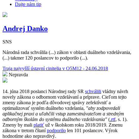
Dajte nám tip
Andrej Danko
SNS
Národná rada schválila (...) zákon v oblasti duálneho vzdelávania,
(...) takmer 120 poslancov to podporilo (...).
Traja najvyšší ústavní cinitelia v O5M12 - 24.06.2018
Nepravda
14. júna 2018 poslanci Národnej rady SR
schválili
vládny návrh
novely zákona o odbornom vzdelávaní a príprave. Cieľom tejto
zmeny zákona je podľa dôvodovej správy zefektívniť a
optimalizovať systém duálneho vzdelania,
"aby zodpovedali
aplikačnej praxi a uľahčili vstup zamestnávateľom a stredným
odborným školám do systému duálneho vzdelávania"
(
.rtf
, s. 1).
Zmeny by mali
platiť
už v školskom roku 2018/2019. Zmenu
zákona v tretom čítaní
podporilo
len 101 poslancov. Výrok
hodnotíme ako nepravdivý.