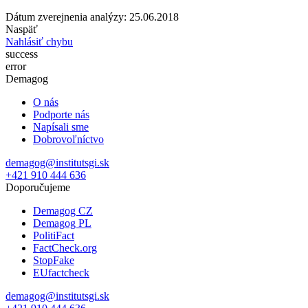
Dátum zverejnenia analýzy: 25.06.2018
Naspäť
Nahlásiť chybu
success
error
Demagog
O nás
Podporte nás
Napísali sme
Dobrovoľníctvo
demagog@institutsgi.sk
+421 910 444 636
Doporučujeme
Demagog CZ
Demagog PL
PolitiFact
FactCheck.org
StopFake
EUfactcheck
demagog@institutsgi.sk