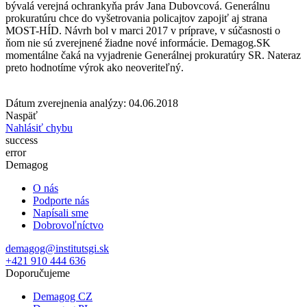
bývalá verejná ochrankyňa práv Jana Dubovcová. Generálnu
prokuratúru chce do vyšetrovania policajtov zapojiť aj strana
MOST-HÍD. Návrh bol v marci 2017 v príprave, v súčasnosti o
ňom nie sú zverejnené žiadne nové informácie. Demagog.SK
momentálne čaká na vyjadrenie Generálnej prokuratúry SR. Nateraz
preto hodnotíme výrok ako neoveriteľný.
Dátum zverejnenia analýzy: 04.06.2018
Naspäť
Nahlásiť chybu
success
error
Demagog
O nás
Podporte nás
Napísali sme
Dobrovoľníctvo
demagog@institutsgi.sk
+421 910 444 636
Doporučujeme
Demagog CZ