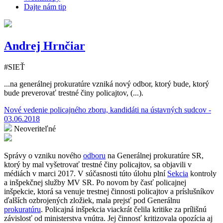
Dajte nám tip
Andrej Hrnčiar
#SIEŤ
...na generálnej prokuratúre vzniká nový odbor, ktorý bude, ktorý
bude preverovať trestné činy policajtov, (...).
Nové vedenie policajného zboru, kandidáti na ústavných sudcov -
03.06.2018
Neoveriteľné
Správy o vzniku nového
odboru
na Generálnej prokuratúre SR,
ktorý by mal vyšetrovať trestné činy policajtov, sa objavili v
médiách v marci 2017. V súčasnosti túto úlohu plní
Sekcia
kontroly
a inšpekčnej služby MV SR. Po novom by časť policajnej
inšpekcie, ktorá sa venuje trestnej činnosti policajtov a príslušníkov
ďalších ozbrojených zložiek, mala prejsť pod Generálnu
prokuratúru
. Policajná inšpekcia viackrát čelila kritike za prílišnú
závislosť od ministerstva vnútra. Jej činnosť kritizovala opozícia aj