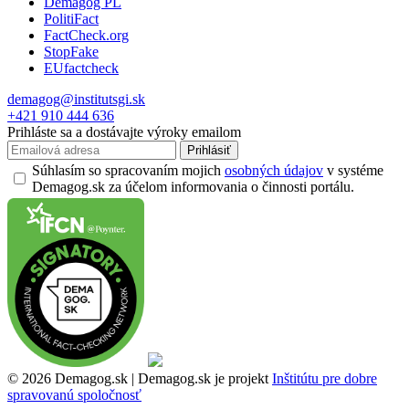
Demagog PL
PolitiFact
FactCheck.org
StopFake
EUfactcheck
demagog@institutsgi.sk
+421 910 444 636
Prihláste sa a dostávajte výroky emailom
Prihlásiť
Súhlasím so spracovaním mojich
osobných údajov
v systéme
Demagog.sk za účelom informovania o činnosti portálu.
© 2026 Demagog.sk | Demagog.sk je projekt
Inštitútu pre dobre
spravovanú spoločnosť