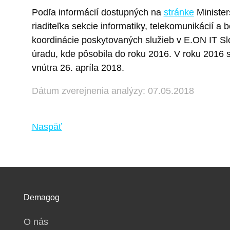
Podľa informácií dostupných na
stránke
Minister
riaditeľka sekcie informatiky, telekomunikácií 
koordinácie poskytovaných služieb v E.ON IT Slov
úradu, kde pôsobila do roku 2016. V roku 2016 s
vnútra 26. apríla 2018.
Dátum zverejnenia analýzy: 07.05.2018
Naspäť
Demagog
O nás