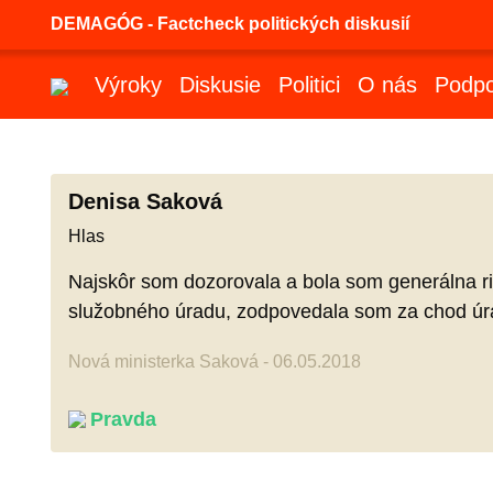
DEMAGÓG - Factcheck politických diskusií
Výroky
Diskusie
Politici
O nás
Podpo
Denisa Saková
Hlas
Najskôr som dozorovala a bola som generálna ri
služobného úradu, zodpovedala som za chod úra
Nová ministerka Saková - 06.05.2018
Pravda