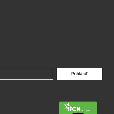
Prihlásiť
u.