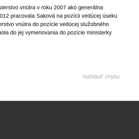
terstvo vnútra v roku 2007 ako generálna
-2012 pracovala Saková na pozícii vedúcej úseku
terstvo vnútra do pozície vedúcej služobného
bola do jej vymenovania do pozície ministerky
Nahlásiť chybu