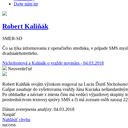
Dajte nám tip
Robert Kaliňák
SMER-SD
Čo sa týka informovania z operačného strediska, v prípade SMS myslí
dvadsiatehotretieho.
Nicholsonová a Kalinák o vražde novinára - 04.03.2018
Neoveriteľné
Robert Kaliňák svojím výrokom reagoval na Luciu Ďuriš Nicholsonovú
Gašpar zasahuje do vyšetrovania vraždy Jána Kuciaka neštandardným 
Po obhliadke a návrate z miesta činu má vedúci výjazdovej skupiny i
prostredníctvom textovej správy SMS a či má zoznam osôb naozaj 22 
Dátum zverejnenia analýzy: 04.03.2018
Naspäť
Nahlásiť chybu
success