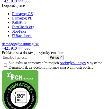
+421 910 444 636
Doporučujeme
Demagog CZ
Demagog PL
PolitiFact
FactCheck.org
StopFake
EUfactcheck
demagog@institutsgi.sk
+421 910 444 636
Prihláste sa a dostávajte výroky emailom
Prihlásiť
Súhlasím so spracovaním mojich
osobných údajov
v systéme
Demagog.sk za účelom informovania o činnosti portálu.