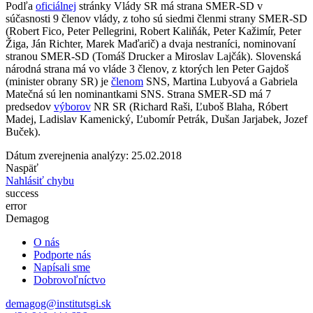
Podľa
oficiálnej
stránky Vlády SR má strana SMER-SD v
súčasnosti 9 členov vlády, z toho sú siedmi členmi strany SMER-SD
(Robert Fico, Peter Pellegrini, Robert Kaliňák, Peter Kažimír, Peter
Žiga, Ján Richter, Marek Maďarič) a dvaja nestraníci, nominovaní
stranou SMER-SD (Tomáš Drucker a Miroslav Lajčák). Slovenská
národná strana má vo vláde 3 členov, z ktorých len Peter Gajdoš
(minister obrany SR) je
členom
SNS, Martina Lubyová a Gabriela
Matečná sú len nominantkami SNS. Strana SMER-SD má 7
predsedov
výborov
NR SR (Richard Raši, Ľuboš Blaha, Róbert
Madej, Ladislav Kamenický, Ľubomír Petrák, Dušan Jarjabek, Jozef
Buček).
Dátum zverejnenia analýzy: 25.02.2018
Naspäť
Nahlásiť chybu
success
error
Demagog
O nás
Podporte nás
Napísali sme
Dobrovoľníctvo
demagog@institutsgi.sk