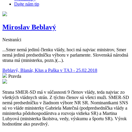
Dajte nám tip
Miroslav Beblavý
Nestraníci
...Smer nemá jedinú členku vlády, hoci má najviac ministrov, Smer
nemá jedinú predsedníčku výboru v parlamente. Slovenská národná
strana má (ministerku, pozn.)(...).
Beblavý, Blanár, Klus a Paška v TA3 - 25.02.2018
Pravda
Strana SMER-SD má v súčasnosti 9 členov vlády, teda najviac zo
všetkých vládnych strán. Z týchto členov sú všetci muži. SMER-SD
nemá predsedníčku v žiadnom výbore NR SR. Nominantkami SNS
sú vo vláde ministerky Gabriela Matečná (podpredsedníčka vlády a
ministerka pôdohospodárstva a rozvoja vidieka SR) a Martina
Lubyová (ministerka školstva, vedy, výskumu a športu SR). Výrok
hodnotíme ako pravdivý.