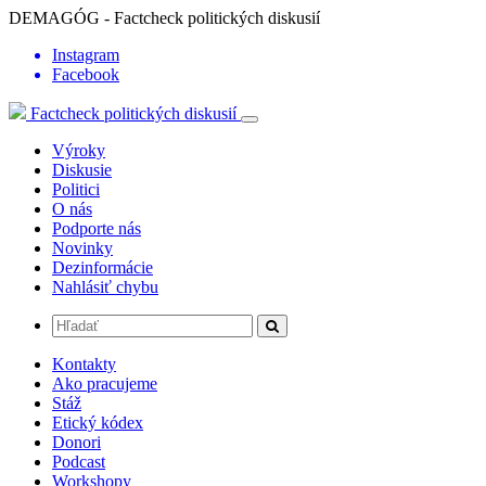
DEMAGÓG - Factcheck politických diskusií
Instagram
Facebook
Factcheck politických diskusií
Výroky
Diskusie
Politici
O nás
Podporte nás
Novinky
Dezinformácie
Nahlásiť chybu
Kontakty
Ako pracujeme
Stáž
Etický kódex
Donori
Podcast
Workshopy