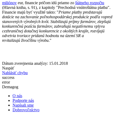
miliónov
eur, financie pričom idú priamo zo
štátneho rozpočtu
(Hlavná kniha, s. 91), z kapitoly "Prechodná vnútroštátna platba".
Financie majú byť využité takto: "
Priame platby predstavujú
dotácie na zachovanie poľnohospodárskej produkcie podľa vopred
stanovených výrobných kvót. Stabilizujú príjmy farmárov, zlepšujú
konkurenčnú pozíciu farmárov, zabraňujú negatívnemu vplyvu
cezhraničnej dotačnej konkurencie z okolitých krajín, rozvíjajú
odvetvia tvoriace pridanú hodnotu na území SR a
revitalizujú
živočíšnu výrobu
."
Dátum zverejnenia analýzy: 15.01.2018
Naspäť
Nahlásiť chybu
success
error
Demagog
O nás
Podporte nás
Napísali sme
Dobrovoľníctvo