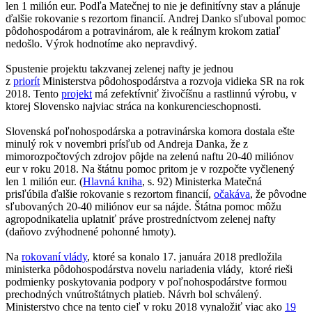
len 1 milión eur. Podľa Matečnej to nie je definitívny stav a plánuje
ďalšie rokovanie s rezortom financií. Andrej Danko sľuboval pomoc
pôdohospodárom a potravinárom, ale k reálnym krokom zatiaľ
nedošlo. Výrok hodnotíme ako nepravdivý.
Spustenie projektu takzvanej zelenej nafty je jednou
z
priorít
Ministerstva pôdohospodárstva a rozvoja vidieka SR na rok
2018. Tento
projekt
má zefektívniť živočíšnu a rastlinnú výrobu, v
ktorej Slovensko najviac stráca na konkurencieschopnosti.
Slovenská poľnohospodárska a potravinárska komora dostala ešte
minulý rok v novembri prísľub od Andreja Danka, že z
mimorozpočtových zdrojov pôjde na zelenú naftu 20-40 miliónov
eur v roku 2018. Na štátnu pomoc pritom je v rozpočte vyčlenený
len 1 milión eur. (
Hlavná kniha
, s. 92) Ministerka Matečná
prisľúbila ďalšie rokovanie s rezortom financií,
očakáva
, že pôvodne
sľubovaných 20-40 miliónov eur sa nájde. Štátna pomoc môžu
agropodnikatelia uplatniť práve prostredníctvom zelenej nafty
(daňovo zvýhodnené pohonné hmoty).
Na
rokovaní vlády
, ktoré sa konalo 17. januára 2018 predložila
ministerka pôdohospodárstva novelu nariadenia vlády, ktoré rieši
podmienky poskytovania podpory v poľnohospodárstve formou
prechodných vnútroštátnych platieb. Návrh bol schválený.
Ministerstvo chce na tento cieľ v roku 2018 vynaložiť viac ako
19