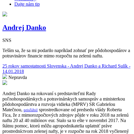
Dajte nám tip
Andrej Danko
SNS
Teším sa, že sa mi podarilo napríklad zohnať pre pôdohospodárov a
potravinárov financie mimo rozpočtu na zelenú naftu.
25 rokov samostatnosti Slovenska - Andrej Danko a Richard Sulík -
14.01.2018
Nepravda
Andrej Danko na rokovaní s predstaviteľmi Rady
poľnohospodárskych a potravinárskych samospráv a ministerkou
pôdohospodárstva a rozvoja vidieka (MPRV) SR Gabrielou
Matečnou,
sprostredkovane od predsedu vlády Roberta
prisľúbil
Fica, že z mimorozpočtových zdrojov pôjde v roku 2018 na zelenú
naftu 20 až 40 miliónov eur. Stalo sa to ešte v novembri 2017. Na
štátnu pomoc, ktorú môžu agropodnikatelia uplatniť práve
prostredníctvom zelenej nafty, je v rozpočte na rok 2018 vyčlenený