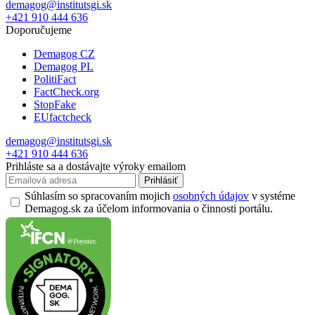
demagog@institutsgi.sk
+421 910 444 636
Doporučujeme
Demagog CZ
Demagog PL
PolitiFact
FactCheck.org
StopFake
EUfactcheck
demagog@institutsgi.sk
+421 910 444 636
Prihláste sa a dostávajte výroky emailom
Prihlásiť
Súhlasím so spracovaním mojich
osobných údajov
v systéme
Demagog.sk za účelom informovania o činnosti portálu.