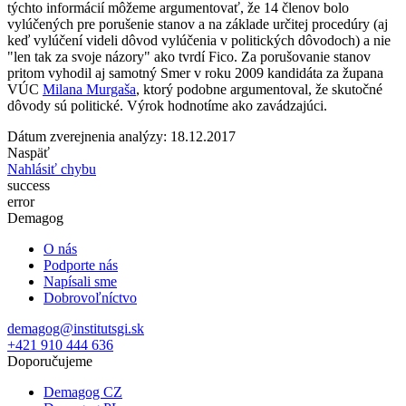
týchto informácií môžeme argumentovať, že 14 členov bolo
vylúčených pre porušenie stanov a na základe určitej procedúry (aj
keď vylúčení videli dôvod vylúčenia v politických dôvodoch) a nie
"len tak za svoje názory" ako tvrdí Fico. Za porušovanie stanov
pritom vyhodil aj samotný Smer v roku 2009 kandidáta za župana
VÚC
Milana Murgaša
, ktorý podobne argumentoval, že skutočné
dôvody sú politické. Výrok hodnotíme ako zavádzajúci.
Dátum zverejnenia analýzy: 18.12.2017
Naspäť
Nahlásiť chybu
success
error
Demagog
O nás
Podporte nás
Napísali sme
Dobrovoľníctvo
demagog@institutsgi.sk
+421 910 444 636
Doporučujeme
Demagog CZ