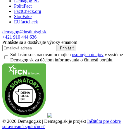
Demagog PL
PolitiFact
FactCheck.org
StopFake
EUfactcheck
demagog@institutsgi.sk
+421 910 444 636
Prihláste sa a dostávajte výroky emailom
Prihlásiť
Súhlasím so spracovaním mojich
osobných údajov
v systéme
Demagog.sk za účelom informovania o činnosti portálu.
© 2026 Demagog.sk | Demagog.sk je projekt
Inštitútu pre dobre
spravovanú spoločnosť