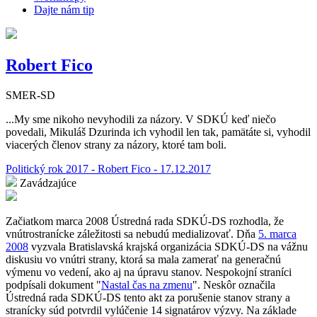
Dajte nám tip
Robert Fico
SMER-SD
...My sme nikoho nevyhodili za názory. V SDKÚ keď niečo
povedali, Mikuláš Dzurinda ich vyhodil len tak, pamätáte si, vyhodil
viacerých členov strany za názory, ktoré tam boli.
Politický rok 2017 - Robert Fico - 17.12.2017
Zavádzajúce
Začiatkom marca 2008 Ústredná rada SDKÚ-DS rozhodla, že
vnútrostranícke záležitosti sa nebudú medializovať. Dňa
5. marca
2008
vyzvala Bratislavská krajská organizácia SDKÚ-DS na vážnu
diskusiu vo vnútri strany, ktorá sa mala zamerať na generačnú
výmenu vo vedení, ako aj na úpravu stanov. Nespokojní straníci
podpísali dokument "
Nastal čas na zmenu
". Neskôr označila
Ústredná rada SDKÚ-DS tento akt za porušenie stanov strany a
stranícky súd potvrdil vylúčenie 14 signatárov výzvy. Na základe