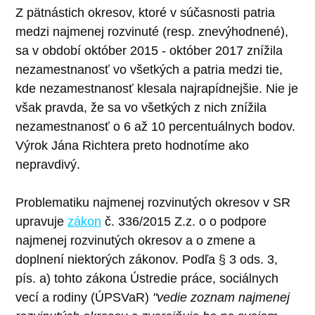
Z pätnástich okresov, ktoré v súčasnosti patria
medzi najmenej rozvinuté (resp. znevýhodnené),
sa v období október 2015 - október 2017 znížila
nezamestnanosť vo všetkých a patria medzi tie,
kde nezamestnanosť klesala najrapídnejšie. Nie je
však pravda, že sa vo všetkých z nich znížila
nezamestnanosť o 6 až 10 percentuálnych bodov.
Výrok Jána Richtera preto hodnotíme ako
nepravdivý.
Problematiku najmenej rozvinutých okresov v SR
upravuje
zákon
č. 336/2015 Z.z. o o podpore
najmenej rozvinutých okresov a o zmene a
doplnení niektorých zákonov. Podľa § 3 ods. 3,
pís. a) tohto zákona Ústredie práce, sociálnych
vecí a rodiny (ÚPSVaR)
"vedie zoznam najmenej