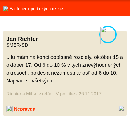
Factcheck politických diskusií
Ján Richter
SMER-SD
...tu mám na konci dopísané rozdiely, október 15 a
október 17. Od 6 do 10 % v tých znevýhodnených
okresoch, poklesla nezamestnanosť od 6 do 10.
Najviac zo všetkých.
Richter a Mihál v relácii V politike - 26.11.2017
Nepravda