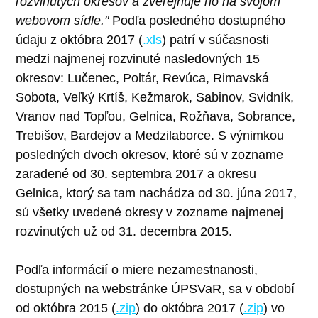
rozvinutých okresov a zverejňuje ho na svojom
webovom sídle."
Podľa posledného dostupného
údaju z októbra 2017 (
.xls
) patrí v súčasnosti
medzi najmenej rozvinuté nasledovných 15
okresov: Lučenec, Poltár, Revúca, Rimavská
Sobota, Veľký Krtíš, Kežmarok, Sabinov, Svidník,
Vranov nad Topľou, Gelnica, Rožňava, Sobrance,
Trebišov, Bardejov a Medzilaborce. S výnimkou
posledných dvoch okresov, ktoré sú v zozname
zaradené od 30. septembra 2017 a okresu
Gelnica, ktorý sa tam nachádza od 30. júna 2017,
sú všetky uvedené okresy v zozname najmenej
rozvinutých už od 31. decembra 2015.
Podľa informácií o miere nezamestnanosti,
dostupných na webstránke ÚPSVaR, sa v období
od októbra 2015 (
.zip
) do októbra 2017 (
.zip
) vo