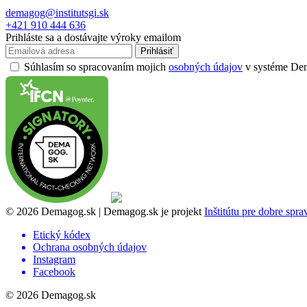
demagog@institutsgi.sk
+421 910 444 636
Prihláste sa a dostávajte výroky emailom
Prihlásiť
Súhlasím so spracovaním mojich
osobných údajov
v systéme Dema
© 2026 Demagog.sk | Demagog.sk je projekt
Inštitútu pre dobre spr
Etický kódex
Ochrana osobných údajov
Instagram
Facebook
© 2026 Demagog.sk