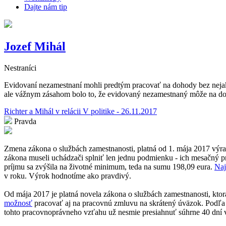
Dajte nám tip
Jozef Mihál
Nestraníci
Evidovaní nezamestnaní mohli predtým pracovať na dohody bez nejak
ale vážnym zásahom bolo to, že evidovaný nezamestnaný môže na doh
Richter a Mihál v relácii V politike - 26.11.2017
Pravda
Zmena zákona o službách zamestnanosti, platná od 1. mája 2017 výr
zákona museli uchádzači splniť len jednu podmienku - ich mesačný 
príjmu sa zvýšila na životné minimum, teda na sumu 198,09 eura.
Naj
v roku. Výrok hodnotíme ako pravdivý.
Od mája 2017 je platná novela zákona o službách zamestnanosti, kto
možnosť
pracovať aj na pracovnú zmluvu na skrátený úväzok. Podľa 
tohto pracovnoprávneho vzťahu už nesmie presiahnuť súhrne 40 dní v