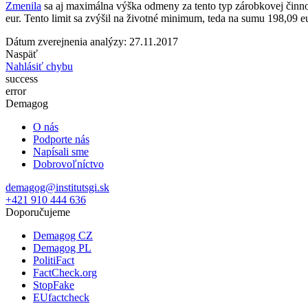
Zmenila
sa aj maximálna výška odmeny za tento typ zárobkovej činn
eur. Tento limit sa zvýšil na životné minimum, teda na sumu 198,09 e
Dátum zverejnenia analýzy: 27.11.2017
Naspäť
Nahlásiť chybu
success
error
Demagog
O nás
Podporte nás
Napísali sme
Dobrovoľníctvo
demagog@institutsgi.sk
+421 910 444 636
Doporučujeme
Demagog CZ
Demagog PL
PolitiFact
FactCheck.org
StopFake
EUfactcheck