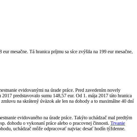
ur mesačne. Tá hranica príjmu sa síce zvýšila na 199 eur mesačne,
estnanie evidovanými na úrade práce. Pred zavedením novely
 2017 predstavovalo sumu 148,57 eur. Od 1. mája 2017 táto hranica
zmluvu na skrátený úväzok ale len na dohody a to maximálne 40 dní
mestnanie evidovaného na úrade práce. Takýto uchádzač mal predtým
p. dohodu o vykonaní práce alebo o pracovnej činnosti.
Trvanie
dohodu, uchádzač môže odpracovať najviac desať hodín týždenne.