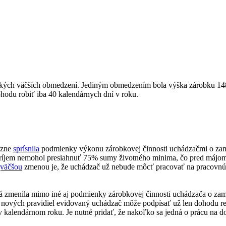
ých väčších obmedzení. Jediným obmedzením bola výška zárobku 148 e
odu robiť iba 40 kalendárnych dní v roku.
azne
sprísnila
podmienky výkonu zárobkovej činnosti uchádzačmi o zam
príjem nemohol presiahnuť 75% sumy životného minima, čo pred májom
väčšou
zmenou je, že uchádzač už nebude môcť pracovať na pracovnú 
rá zmenila mimo iné aj podmienky zárobkovej činnosti uchádzača o za
nových pravidiel evidovaný uchádzač môže podpísať už len dohodu res
 kalendárnom roku. Je nutné pridať, že nakoľko sa jedná o prácu na 