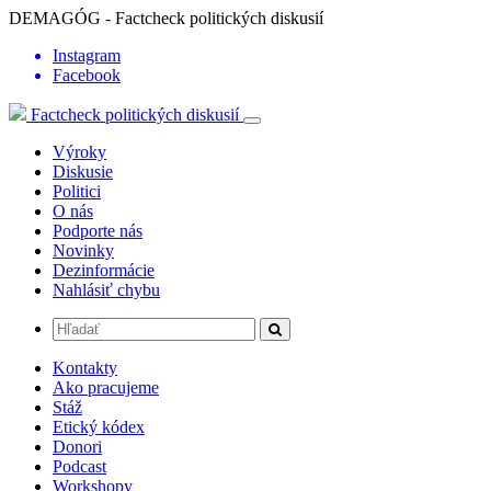
DEMAGÓG - Factcheck politických diskusií
Instagram
Facebook
Factcheck politických diskusií
Výroky
Diskusie
Politici
O nás
Podporte nás
Novinky
Dezinformácie
Nahlásiť chybu
Kontakty
Ako pracujeme
Stáž
Etický kódex
Donori
Podcast
Workshopy