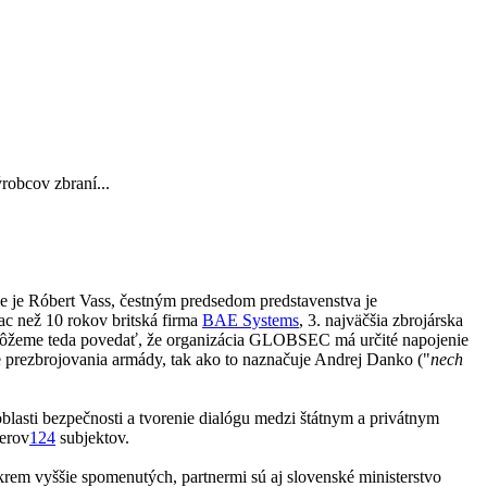
robcov zbraní...
ie je Róbert Vass, čestným predsedom predstavenstva je
iac než 10 rokov britská firma
BAE Systems
, 3. najväčšia zbrojárska
e. Môžeme teda povedať, že organizácia GLOBSEC má určité napojenie
e prezbrojovania armády, tak ako to naznačuje Andrej Danko ("
nech
lasti bezpečnosti a tvorenie dialógu medzi štátnym a privátnym
nerov
124
subjektov.
krem vyššie spomenutých, partnermi sú aj slovenské ministerstvo