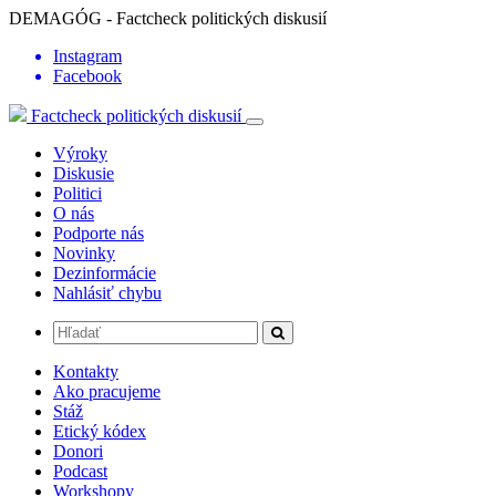
DEMAGÓG - Factcheck politických diskusií
Instagram
Facebook
Factcheck politických diskusií
Výroky
Diskusie
Politici
O nás
Podporte nás
Novinky
Dezinformácie
Nahlásiť chybu
Kontakty
Ako pracujeme
Stáž
Etický kódex
Donori
Podcast
Workshopy