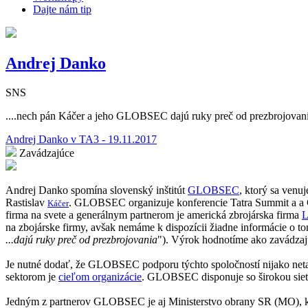
Dajte nám tip
Andrej Danko
SNS
....nech pán Káčer a jeho GLOBSEC dajú ruky preč od prezbrojovania 
Andrej Danko v TA3 - 19.11.2017
Zavádzajúce
Andrej Danko spomína slovenský inštitút
GLOBSEC
, ktorý sa venu
Rastislav
. GLOBSEC organizuje konferencie Tatra Summit a 
Káčer
firma na svete a generálnym partnerom je americká zbrojárska firma
L
na zbojárske firmy, avšak nemáme k dispozícii žiadne informácie o t
...dajú ruky preč od prezbrojovania
"). Výrok hodnotíme ako zavádzaj
Je nutné dodať, že GLOBSEC podporu týchto spoločností nijako netají
sektorom je
cieľom organizácie
. GLOBSEC disponuje so širokou sieťo
Jedným z partnerov GLOBSEC je aj Ministerstvo obrany SR (MO), kt