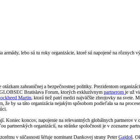
armády, lebo sú tu roky organizácie, ktoré sú napojené na rôznych vý
je otázkam zahraničnej a bezpečnostnej politiky. Prezidentom organizác
a GLOBSEC Bratislava Forum, ktorých exkluzívnym
partnerom
je už v
ockheed Martin
, ktorá tiež patrí medzi najväčšie zbrojovky na svet
om, že by sa táto organizácia nejakým spôsobom podieľala sa na proces
úci.
. Koniec koncov, napojenie na relevantných globálnych partnerov v ob
u partnerských organizácií, na stránke spoločnosti je v zozname part
orému v súčasnosti šéfuje nominant Dankovej strany Peter
Gajdoš
. O