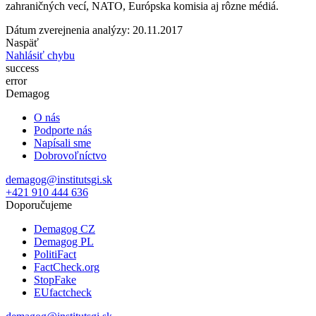
zahraničných vecí, NATO, Európska komisia aj rôzne médiá.
Dátum zverejnenia analýzy: 20.11.2017
Naspäť
Nahlásiť chybu
success
error
Demagog
O nás
Podporte nás
Napísali sme
Dobrovoľníctvo
demagog@institutsgi.sk
+421 910 444 636
Doporučujeme
Demagog CZ
Demagog PL
PolitiFact
FactCheck.org
StopFake
EUfactcheck