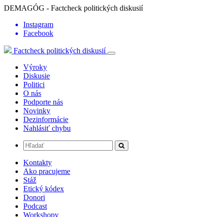
DEMAGÓG - Factcheck politických diskusií
Instagram
Facebook
Factcheck politických diskusií
Výroky
Diskusie
Politici
O nás
Podporte nás
Novinky
Dezinformácie
Nahlásiť chybu
Kontakty
Ako pracujeme
Stáž
Etický kódex
Donori
Podcast
Workshopy