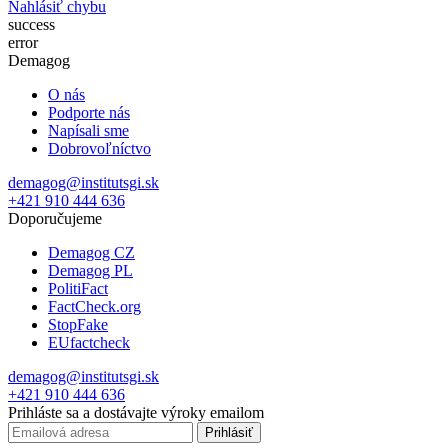
Nahlásiť chybu
success
error
Demagog
O nás
Podporte nás
Napísali sme
Dobrovoľníctvo
demagog@institutsgi.sk
+421 910 444 636
Doporučujeme
Demagog CZ
Demagog PL
PolitiFact
FactCheck.org
StopFake
EUfactcheck
demagog@institutsgi.sk
+421 910 444 636
Prihláste sa a dostávajte výroky emailom
Prihlásiť