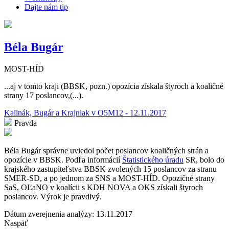
Dajte nám tip
Béla Bugár
MOST-HÍD
...aj v tomto kraji (BBSK, pozn.) opozícia získala štyroch a koaličné
strany 17 poslancov,(...).
Kalinák, Bugár a Krajniak v O5M12 - 12.11.2017
Pravda
Béla Bugár správne uviedol počet poslancov koaličných strán a
opozície v BBSK. Podľa informácií
Štatistického úradu
SR, bolo do
krajského zastupiteľstva BBSK zvolených 15 poslancov za stranu
SMER-SD, a po jednom za SNS a MOST-HÍD. Opozičné strany
SaS, OĽaNO v koalícii s KDH NOVA a OKS získali štyroch
poslancov. Výrok je pravdivý.
Dátum zverejnenia analýzy: 13.11.2017
Naspäť