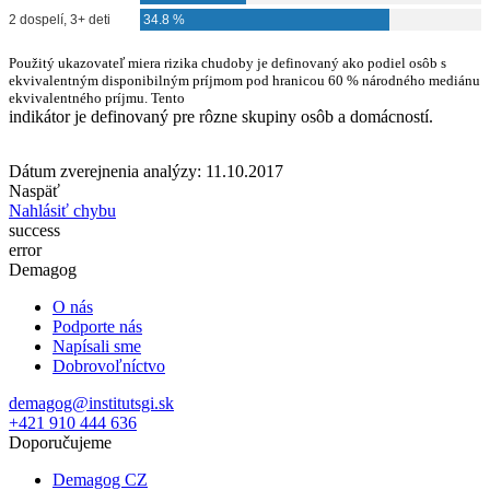
Použitý ukazovateľ miera rizika chudoby je definovaný ako podiel osôb s
ekvivalentným disponibilným príjmom pod hranicou 60 % národného mediánu
ekvivalentného príjmu. Tento
indikátor je definovaný pre rôzne skupiny osôb a domácností.
Dátum zverejnenia analýzy: 11.10.2017
Naspäť
Nahlásiť chybu
success
error
Demagog
O nás
Podporte nás
Napísali sme
Dobrovoľníctvo
demagog@institutsgi.sk
+421 910 444 636
Doporučujeme
Demagog CZ