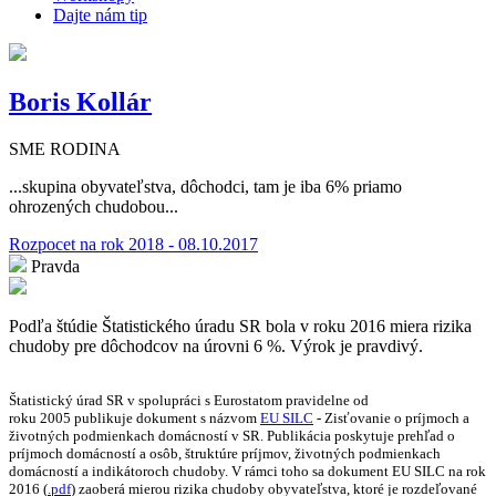
Dajte nám tip
Boris Kollár
SME RODINA
...skupina obyvateľstva, dôchodci, tam je iba 6% priamo
ohrozených chudobou...
Rozpocet na rok 2018 - 08.10.2017
Pravda
Podľa štúdie Štatistického úradu SR bola v roku 2016 miera rizika
chudoby pre dôchodcov na úrovni 6 %. Výrok je pravdivý.
Štatistický úrad SR v spolupráci s Eurostatom pravidelne od
roku 2005 publikuje dokument s názvom
EU SILC
- Zisťovanie o príjmoch a
životných podmienkach domácností v SR. Publikácia poskytuje prehľad o
príjmoch domácností a osôb, štruktúre príjmov, životných podmienkach
domácností a indikátoroch chudoby. V rámci toho sa dokument EU SILC na rok
2016 (
.pdf
) zaoberá mierou rizika chudoby obyvateľstva, ktoré je rozdeľované