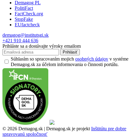
Demagog PL
PolitiFact
FactCheck.org
StopFake
EUfactcheck
demagog@institutsgi.sk
+421 910 444 636
Prihláste sa a dostávajte výroky emailom
Prihlásiť
Súhlasím so spracovaním mojich
osobných údajov
v systéme
Demagog.sk za účelom informovania o činnosti portálu.
© 2026 Demagog.sk | Demagog.sk je projekt
Inštitútu pre dobre
spravovanú spoločnosť