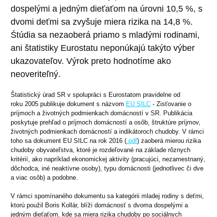
dospelými a jedným dieťaťom na úrovni 10,5 %, s
dvomi deťmi sa zvyšuje miera rizika na 14,8 %.
Śtúdia sa nezaoberá priamo s mladými rodinami,
ani štatistiky Eurostatu neponúkajú takýto výber
ukazovateľov. Výrok preto hodnotíme ako
neoveriteľný.
Štatistický úrad SR v spolupráci s Eurostatom pravidelne od
roku 2005 publikuje dokument s názvom
EU SILC
- Zisťovanie o
príjmoch a životných podmienkach domácností v SR. Publikácia
poskytuje prehľad o príjmoch domácností a osôb, štruktúre príjmov,
životných podmienkach domácností a indikátoroch chudoby. V rámci
toho sa dokument EU SILC na rok 2016 (
.pdf
) zaoberá mierou rizika
chudoby obyvateľstva, ktoré je rozdeľované na základe rôznych
kritérií, ako napríklad ekonomickej aktivity (pracujúci, nezamestnaný,
dôchodca, iné neaktívne osoby), typu domácnosti (jednotlivec či dve
a viac osôb) a podobne.
V rámci spomínaného dokumentu sa kategórii mladej rodiny s deťmi,
ktorú použil Boris Kollár, blíži domácnosť s dvoma dospelými a
jedným dieťaťom, kde sa miera rizika chudoby po sociálnych