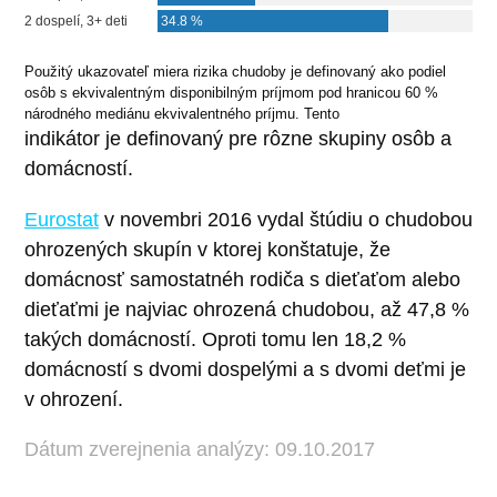
Použitý ukazovateľ miera rizika chudoby je definovaný ako podiel
osôb s ekvivalentným disponibilným príjmom pod hranicou 60 %
národného mediánu ekvivalentného príjmu. Tento
indikátor je definovaný pre rôzne skupiny osôb a
domácností.
Eurostat
v novembri 2016 vydal štúdiu o chudobou
ohrozených skupín v ktorej konštatuje, že
domácnosť samostatnéh rodiča s dieťaťom alebo
dieťaťmi je najviac ohrozená chudobou, až 47,8 %
takých domácností. Oproti tomu len 18,2 %
domácností s dvomi dospelými a s dvomi deťmi je
v ohrození.
Dátum zverejnenia analýzy: 09.10.2017