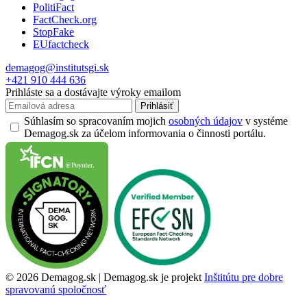
PolitiFact
FactCheck.org
StopFake
EUfactcheck
demagog@institutsgi.sk
+421 910 444 636
Prihláste sa a dostávajte výroky emailom
Prihlásiť
Súhlasím so spracovaním mojich
osobných údajov
v systéme
Demagog.sk za účelom informovania o činnosti portálu.
© 2026 Demagog.sk | Demagog.sk je projekt
Inštitútu pre dobre
spravovanú spoločnosť