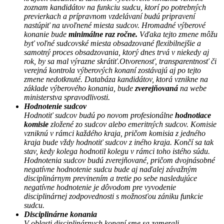
zoznam kandidátov na funkciu sudcu, ktorí po potrebných
previerkach a prípravnom vzdelávaní budú pripravení
nastúpiť na uvoľnené miesta sudcov. Hromadné výberové
konanie bude
minimálne raz ročne.
Vďaka tejto zmene môžu
byť voľné sudcovské miesta obsadzované flexibilnejšie a
samotný proces obsadzovania, ktorý dnes trvá v niekedy aj
rok, by sa mal výrazne skrátiť.Otvorenosť, transparentnosť či
verejná kontrola výberových konaní zostávajú aj po tejto
zmene nedotknuté. Databáza kandidátov, ktorá vznikne na
základe výberového konania, bude
zverejňovaná
na webe
ministerstva spravodlivosti.
Hodnotenie sudcov
Hodnotiť sudcov budú po novom profesionálne
hodnotiace
komisie
zložené zo sudcov alebo emeritných sudcov. Komisie
vzniknú v rámci každého kraja, pričom komisia z jedného
kraja bude vždy hodnotiť sudcov z iného kraja. Končí sa tak
stav, kedy kolega hodnotil kolegu v rámci toho istého súdu.
Hodnotenia sudcov budú zverejňované, pričom dvojnásobné
negatívne hodnotenie sudcu bude aj naďalej závažným
disciplinárnym previnením a tretie po sebe nasledujúce
negatívne hodnotenie je dôvodom pre vyvodenie
disciplinárnej zodpovednosti s možnosťou zániku funkcie
sudcu.
Disciplinárne konania
V oblasti disciplinárnych konaní sme sa zamerali