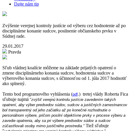
Dajte nám tip
Zvýšenie verejnej kontroly justície od výberu cez hodnotenie až po
disciplinárne konanie sudcov, posilnenie občianskeho prvku v
Súdnej rade.
29.01.2017
Pravda
Sľub vládnej koalície môžeme na základe prijatých opatrení o
zmene disciplinárneho konania sudcov, hodnotenia sudcov a
výberového konania sudcov, s účinnosťou od 1. júla 2017 hodnotiť
ako splnený.
Tento bod programového vyhlásenia (
.) tretej vlády Roberta Fica
pdf
sľubuje najmä
"
zvýšiť verejnú kontrolu justície zavedením takých
opatrení, aby výber predsedov súdov, sudcov a justičných zamestnancov
bol transparentný od jeho začiatku až po konečné rozhodnutie o
personálnom výbere, pričom posilní objektívne prvky v procese výberu a
zavedie opatrenia, aby sa pri výbere predsedov súdov a sudcov
Tiež sľubuje
zúčastňovali osoby mimo justičného prostredia."
"