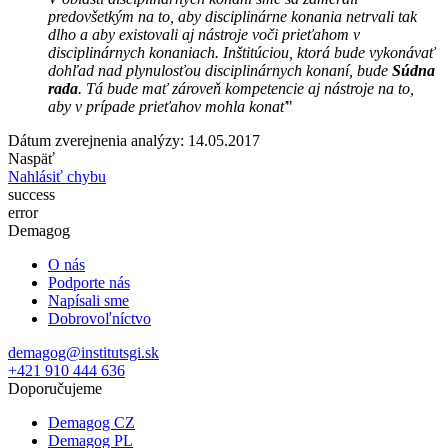
predovšetkým na to, aby disciplinárne konania netrvali tak
dlho a aby existovali aj nástroje voči prieťahom v
disciplinárnych konaniach. Inštitúciou, ktorá bude vykonávať
dohľad nad plynulosťou disciplinárnych konaní, bude
Súdna
rada
. Tá bude mať zároveň kompetencie aj nástroje na to,
aby v prípade prieťahov mohla konať
"
Dátum zverejnenia analýzy: 14.05.2017
Naspäť
Nahlásiť chybu
success
error
Demagog
O nás
Podporte nás
Napísali sme
Dobrovoľníctvo
demagog@institutsgi.sk
+421 910 444 636
Doporučujeme
Demagog CZ
Demagog PL