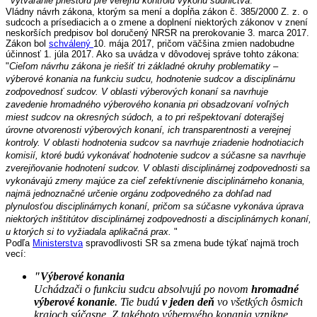
vytváranie priestoru pre verejnú kontrolu výkonu súdnictva
."
Vládny návrh zákona, ktorým sa mení a dopĺňa zákon č. 385/2000 Z. z. o
sudcoch a prísediacich a o zmene a doplnení niektorých zákonov v znení
neskorších predpisov bol doručený NRSR na prerokovanie 3. marca 2017.
Zákon bol
schválený
10. mája 2017, pričom väčšina zmien nadobudne
účinnosť 1. júla 2017. Ako sa uvádza v dôvodovej správe tohto zákona:
"
Cieľom návrhu zákona je riešiť tri základné okruhy problematiky –
výberové konania na funkciu sudcu, hodnotenie sudcov a disciplinárnu
zodpovednosť sudcov. V oblasti výberových konaní sa navrhuje
zavedenie hromadného výberového konania pri obsadzovaní voľných
miest sudcov na okresných súdoch, a to pri rešpektovaní doterajšej
úrovne otvorenosti výberových konaní, ich transparentnosti a verejnej
kontroly. V oblasti hodnotenia sudcov sa navrhuje zriadenie hodnotiacich
komisií, ktoré budú vykonávať hodnotenie sudcov a súčasne sa navrhuje
zverejňovanie hodnotení sudcov. V oblasti disciplinárnej zodpovednosti sa
vykonávajú zmeny majúce za cieľ zefektívnenie disciplinárneho konania,
najmä jednoznačné určenie orgánu zodpovedného za dohľad nad
plynulosťou disciplinárnych konaní, pričom sa súčasne vykonáva úprava
niektorých inštitútov disciplinárnej zodpovednosti a disciplinárnych konaní,
u ktorých si to vyžiadala aplikačná prax.
"
Podľa
Ministerstva
spravodlivosti SR sa zmena bude týkať najmä troch
vecí:
"Výberové konania
Uchádzači o funkciu sudcu absolvujú po novom
hromadné
výberové konanie
. Tie budú
v jeden deň
vo všetkých ôsmich
krajoch súčasne. Z takéhoto výberového konania vznikne