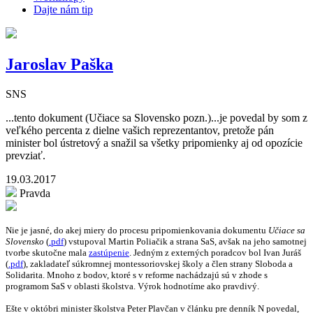
Dajte nám tip
Jaroslav Paška
SNS
...tento dokument (Učiace sa Slovensko pozn.)...je povedal by som z
veľkého percenta z dielne vašich reprezentantov, pretože pán
minister bol ústretový a snažil sa všetky pripomienky aj od opozície
prevziať.
19.03.2017
Pravda
Nie je jasné, do akej miery do procesu pripomienkovania dokumentu
Učiace sa
Slovensko
(
.pdf
)
vstupoval Martin Poliačik a strana SaS, avšak na jeho samotnej
tvorbe skutočne mala
zastúpenie
. Jedným z externých poradcov bol Ivan Juráš
(
.pdf
), zakladateľ súkromnej montessoriovskej školy a člen strany Sloboda a
Solidarita. Mnoho z bodov, ktoré s v reforme nachádzajú sú v zhode s
programom SaS v oblasti školstva. Výrok hodnotíme ako pravdivý.
Ešte v októbri minister školstva Peter Plavčan v článku pre denník N povedal,