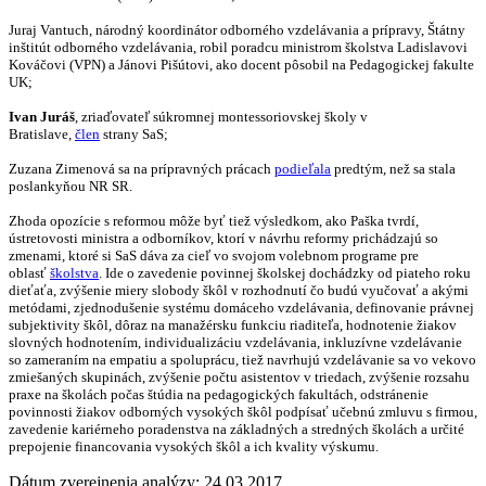
Juraj Vantuch, národný koordinátor odborného vzdelávania a prípravy, Štátny
inštitút odborného vzdelávania, robil poradcu ministrom školstva Ladislavovi
Kováčovi (VPN) a Jánovi Pišútovi, ako docent pôsobil na Pedagogickej fakulte
UK;
Ivan Juráš
, zriaďovateľ súkromnej montessoriovskej školy v
Bratislave,
člen
strany SaS;
Zuzana Zimenová sa na prípravných prácach
podieľala
predtým, než sa stala
poslankyňou NR SR.
Zhoda opozície s reformou môže byť tiež výsledkom, ako Paška tvrdí,
ústretovosti ministra a odborníkov, ktorí v návrhu reformy prichádzajú so
zmenami, ktoré si SaS dáva za cieľ vo svojom volebnom programe pre
oblasť
školstva
. Ide o zavedenie povinnej školskej dochádzky od piateho roku
dieťaťa, zvýšenie miery slobody škôl v rozhodnutí čo budú vyučovať a akými
metódami, zjednodušenie systému domáceho vzdelávania, definovanie právnej
subjektivity škôl, dôraz na manažérsku funkciu riaditeľa, hodnotenie žiakov
slovných hodnotením, individualizáciu vzdelávania, inkluzívne vzdelávanie
so zameraním na empatiu a spoluprácu, tiež navrhujú vzdelávanie sa vo vekovo
zmiešaných skupinách, zvýšenie počtu asistentov v triedach, zvýšenie rozsahu
praxe na školách počas štúdia na pedagogických fakultách, odstránenie
povinnosti žiakov odborných vysokých škôl podpísať učebnú zmluvu s firmou,
zavedenie kariérneho poradenstva na základných a stredných školách a určité
prepojenie financovania vysokých škôl a ich kvality výskumu.
Dátum zverejnenia analýzy: 24.03.2017