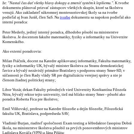
že: "
Nastal čas dať všetky hlavy dokopy a zmeniť systém k lepšiemu.".
K tvorbe
dokumentu plánoval prizvať zástupcov všetkých skupín, ktoré sa školstvu
venujú. Ako zakladateľ súkromnej montessoriovskej školy sa na tvorbe
podieľal aj Ivan Juráš, člen SaS. Na
tvorbe
dokumentu sa napokon podieľal ako
interní poradca:
Peter Mederly, jediný interný poradca, dlhodobo pôsobí na ministerstve
školstva. Je docentom fakulte matematiky, fyziky a informatiky na Univerzite
Komenského.
Ako externí poradcovia:
Milan Ftáčnik, docent na Katedre aplikovanej informatiky, Fakulta matematiky,
fyziky a informatiky UK, bývalý minister školstva za Stranu demokratickej
ľavice a bývalý nezávislý primátor Bratislavy s podporou strany Smer-SD, v
súčasnosti je člen Rady vlády SR pre digitalizáciu verejnej správy a nie je
členom žiadnej politickej strany;
Libor Vozár, dekan Fakulty prírodných vied Univerzity Konštantína Filozofa
Nitra, bývalý rektor tejto univerzity, tiež má blízko strany Smer - pôsobí ako
poradca Roberta Fica pre školstvo;
Emil Višňovský, profesor na Katedre filozofie a dejín filozofie, Filozofická
fakulta UK, Bratislava, podpredseda SAV;
Vladimír Burjan, riaditeľ spoločnosti Exam testing a šéfredaktor časopisu Dobrá
škola, na ministerstve školstva pôsobil za prvých ponovembrových ministrov
Ladislava Kováča (VPN) a Jána Pišúta;