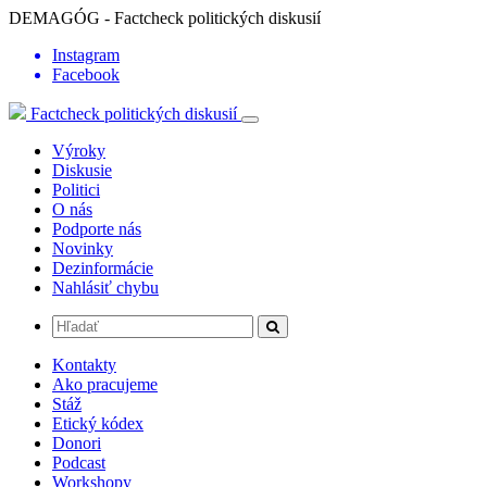
DEMAGÓG - Factcheck politických diskusií
Instagram
Facebook
Factcheck politických diskusií
Výroky
Diskusie
Politici
O nás
Podporte nás
Novinky
Dezinformácie
Nahlásiť chybu
Kontakty
Ako pracujeme
Stáž
Etický kódex
Donori
Podcast
Workshopy