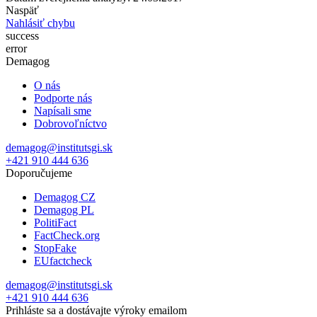
Naspäť
Nahlásiť chybu
success
error
Demagog
O nás
Podporte nás
Napísali sme
Dobrovoľníctvo
demagog@institutsgi.sk
+421 910 444 636
Doporučujeme
Demagog CZ
Demagog PL
PolitiFact
FactCheck.org
StopFake
EUfactcheck
demagog@institutsgi.sk
+421 910 444 636
Prihláste sa a dostávajte výroky emailom