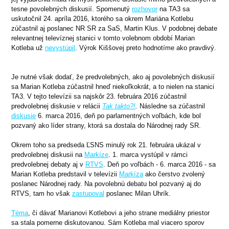
tesne povolebných diskusií. Spomenutý
rozhovor
na TA3 sa
uskutočnil 24. apríla 2016, ktorého sa okrem Mariána Kotlebu
zúčastnil aj poslanec NR SR za SaS, Martin Klus. V podobnej debate
relevantnej televíznej stanici v tomto volebnom období Marian
Kotleba už
nevystúpil
. Výrok Kiššovej preto hodnotíme ako pravdivý.
Je nutné však dodať, že predvolebných, ako aj povolebných diskusií
sa Marian Kotleba zúčastnil hneď niekoľkokrát, a to nielen na stanici
TA3. V tejto televízii sa najskôr 23. februára 2016 zúčastnil
predvolebnej diskusie v relácii
Tak takto?!
.
Následne sa zúčastnil
diskusie
6. marca 2016, deň po parlamentných voľbách, kde bol
pozvaný ako líder strany, ktorá sa dostala do Národnej rady SR.
Okrem toho sa predseda ĽSNS minulý rok 21. februára ukázal v
predvolebnej diskusii na
Markíze
. 1. marca vystúpil v rámci
predvolebnej debaty aj v
RTVS
. Deň po voľbách - 6. marca 2016 - sa
Marian Kotleba predstavil v televízii
Markíza
ako čerstvo zvolený
poslanec Národnej rady. Na povolebnú debatu bol pozvaný aj do
RTVS, tam ho však
zastupoval
poslanec Milan Uhrík.
Téma
, či dávať Marianovi Kotlebovi a jeho strane mediálny priestor
sa stala pomerne diskutovanou. Sám Kotleba mal viacero sporov