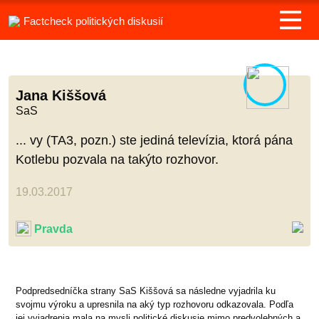
Factcheck politických diskusií
Jana Kiššová
SaS
... vy (TA3, pozn.) ste jediná televízia, ktorá pána
Kotlebu pozvala na takýto rozhovor.
19.03.2017
Pravda
Podpredsedníčka strany SaS Kiššová sa následne vyjadrila ku
svojmu výroku a upresnila na aký typ rozhovoru odkazovala. Podľa
jej vyjadrenia mala na mysli politické diskusie mimo predvolebných a