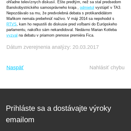
ohľadne televíznych diskusií. Ešte predtým, než sa stal predsedom
Banskobystrického samosprávneho kraja ,
odmietol
vystúpiť v TA3.
Nepozdávalo sa mu, že predvolebná debata s protikandidátom
Maňkom nemala prebehnúť naživo. V máji 2014 sa nepohodol s
RTVS
, kam ho nepustili do diskusie pred voľbami do Európskeho
parlamentu, nakoľko sám nekandidoval. Nedávno Marian Kotleba
vyzval
na debatu v priamom prenose premiéra Fica.
Dátum zverejnenia analýzy: 20.03.2017
Naspäť
Nahlásiť chybu
Prihláste sa a dostávajte výroky
emailom