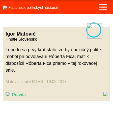
Factcheck politických diskusií
Igor Matovič
Hnutie Slovensko
Lebo to sa prvý krát stalo, že by opozičný politik
mohol pri odvolávaní Róberta Fica, mať k
dispozícii Róberta Fica priamo v tej rokovacej
sále.
Matovic a iní v RTVS - 19.02.2017
Pravda