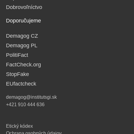
Dobrovoľníctvo
Doporučujeme
Demagog CZ
Demagog PL
PolitiFact
FactCheck.org
StopFake
EUfactcheck
demagog@institutsgi.sk
+421 910 444 636
Etický kódex
Ochrana osobných údajov