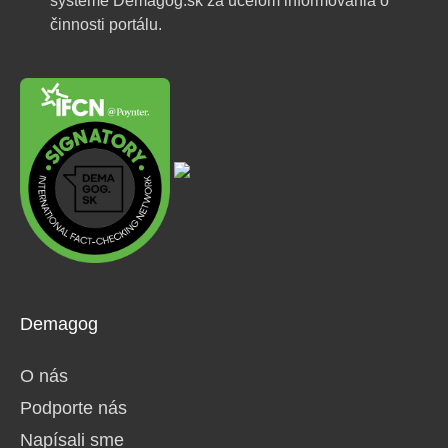
systéme Demagog.sk za účelom informovania o
činnosti portálu.
Demagog
O nás
Podporte nás
Napísali sme