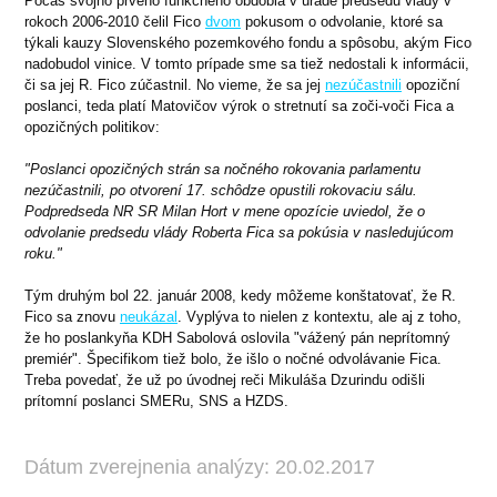
Počas svojho prvého funkčného obdobia v úrade predsedu vlády v
rokoch 2006-2010 čelil Fico
dvom
pokusom o odvolanie, ktoré sa
týkali kauzy Slovenského pozemkového fondu a spôsobu, akým Fico
nadobudol vinice. V tomto prípade sme sa tiež nedostali k informácii,
či sa jej R. Fico zúčastnil. No vieme, že sa jej
nezúčastnili
opoziční
poslanci, teda platí Matovičov výrok o stretnutí sa zoči-voči Fica a
opozičných politikov:
"Poslanci opozičných strán sa nočného rokovania parlamentu
nezúčastnili, po otvorení 17. schôdze opustili rokovaciu sálu.
Podpredseda NR SR Milan Hort v mene opozície uviedol, že o
odvolanie predsedu vlády Roberta Fica sa pokúsia v nasledujúcom
roku."
Tým druhým bol 22. január 2008, kedy môžeme konštatovať, že R.
Fico sa znovu
neukázal
. Vyplýva to nielen z kontextu, ale aj z toho,
že ho poslankyňa KDH Sabolová oslovila "vážený pán neprítomný
premiér". Špecifikom tiež bolo, že išlo o nočné odvolávanie Fica.
Treba povedať, že už po úvodnej reči Mikuláša Dzurindu odišli
prítomní poslanci SMERu, SNS a HZDS.
Dátum zverejnenia analýzy: 20.02.2017