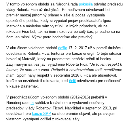
V tomto volebnom období sa Národná rada
pokúsila
odvolať predsedu
vlády Roberta Fica už druhýkrát. Pri nedávnom odvolávaní bol
premiér naozaj prítomný priamo v sále aj počas vystúpenia
opozičného politika, kedy si vypočul prejav predkladateľa Igora
Matoviča a následne sám vystúpil. V iných prípadoch, ak na
rokovaní Fico bol, tak na ňom nezotrval po celý čas, prípadne sa na
ňom len mihol. Výrok preto hodnotíme ako pravdivý.
V aktuálnom volebnom období
došlo
17. 2. 2017 už v poradí druhému
odvolávaniu Roberta Fica, tentoraz pre kauzu energií. O tejto situácii
hovorí aj Matovič, ktorý na predmetnej schôdzi rečnil tri hodiny.
Zaujímavým sa tiež javí vyjadrenie Roberta Fica:
"
Je to len rešpekt k
ústave, že som tu s vami. Rešpekt k navrhovateľom totiž nemôžeme
mať
".
Spomínaný rešpekt v septembri 2016 u Fica ale absentoval,
keďže sa nezúčastnil rokovania, keď
čelil
odvolávaniu pre nečinnosť
v kauze Bašternák.
V predchádzajúcom volebnom období (2012-2016) prebehli v
Národnej rade
tri
schôdze k návrhom o vyslovení nedôvery
predsedovi vlády Robertovi Ficovi. Napríklad v septembri 2013, pri
odvolávaní pre
kauzu SPP
sa síce premiér objavil, ale po svojom
vlastnom vystúpení odišiel z rokovacej sály: