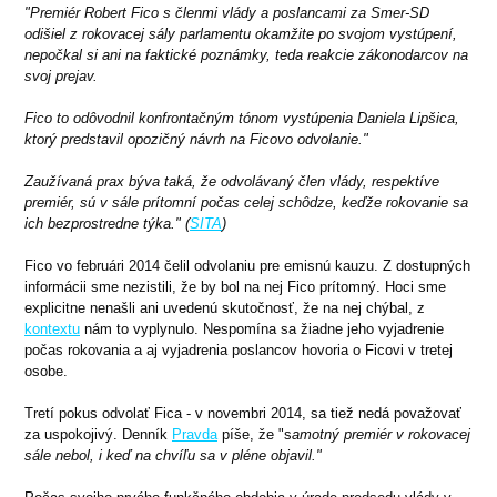
"Premiér Robert Fico s členmi vlády a poslancami za Smer-SD
odišiel z rokovacej sály parlamentu okamžite po svojom vystúpení,
nepočkal si ani na faktické poznámky, teda reakcie zákonodarcov na
svoj prejav.
Fico to odôvodnil konfrontačným tónom vystúpenia Daniela Lipšica,
ktorý predstavil opozičný návrh na Ficovo odvolanie."
Zaužívaná prax býva taká, že odvolávaný člen vlády, respektíve
premiér, sú v sále prítomní počas celej schôdze, keďže rokovanie sa
ich bezprostredne týka." (
SITA
)
Fico vo februári 2014 čelil odvolaniu pre emisnú kauzu. Z dostupných
informácii sme nezistili, že by bol na nej Fico prítomný. Hoci sme
explicitne nenašli ani uvedenú skutočnosť, že na nej chýbal, z
kontextu
nám to vyplynulo. Nespomína sa žiadne jeho vyjadrenie
počas rokovania a aj vyjadrenia poslancov hovoria o Ficovi v tretej
osobe.
Tretí pokus odvolať Fica - v novembri 2014, sa tiež nedá považovať
za uspokojivý. Denník
Pravda
píše, že "s
amotný premiér v rokovacej
sále nebol, i keď na chvíľu sa v pléne objavil."