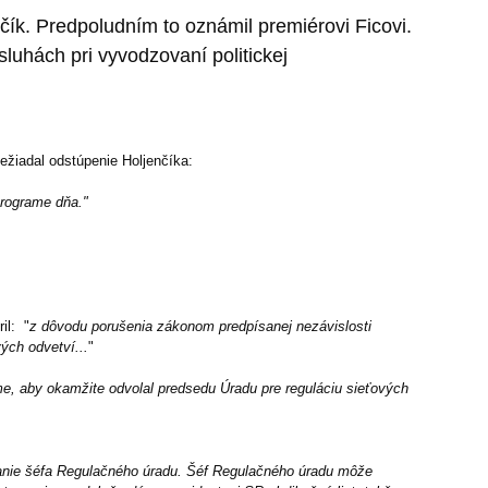
nčík. Predpoludním to oznámil premiérovi Ficovi.
luhách pri vyvodzovaní politickej
nežiadal odstúpenie Holjenčíka:
 programe dňa."
il: "
z dôvodu porušenia zákonom predpísanej nezávislosti
ých odvetví...
"
ame, aby okamžite odvolal predsedu Úradu pre reguláciu sieťových
anie šéfa Regulačného úradu. Šéf Regulačného úradu môže