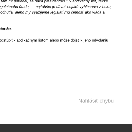
 tam mi povedal, že dáva prezidentovi SR abdikačný list, takže
lačného úradu, ... najľahšie je dávať nejaké vyhlásania z boku,
zhodnutia, alebo my využijeme legislatívnu činnosť ako vláda a
ebruára.
dstúpiť - abdikačným listom alebo môže dôjsť k jeho odvolaniu
Nahlásiť chybu