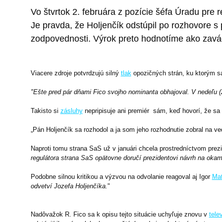
Vo štvrtok 2. februára z pozície šéfa Úradu pre 
Je pravda, že Holjenčík odstúpil po rozhovore s 
zodpovednosti. Výrok preto hodnotíme ako zavá
Viacere zdroje potvrdzujú silný
tlak
opozičných strán, ku ktorým sa
"Ešte pred pár dňami Fico svojho nominanta obhajoval. V nedeľu (2
Takisto si
zásluhy
nepripisuje ani premiér sám, keď hovorí, že sa
„Pán Holjenčík sa rozhodol a ja som jeho rozhodnutie zobral na ve
Naproti tomu strana SaS už v januári chcela prostredníctvom prezi
regulátora strana SaS opätovne doručí prezidentovi návrh na okamž
Podobne silnou kritikou a výzvou na odvolanie reagoval aj Igor
Mat
odvetví Jozefa Holjenčíka.
"
Nadôvažok R. Fico sa k opisu tejto situácie uchyľuje znovu v
telev