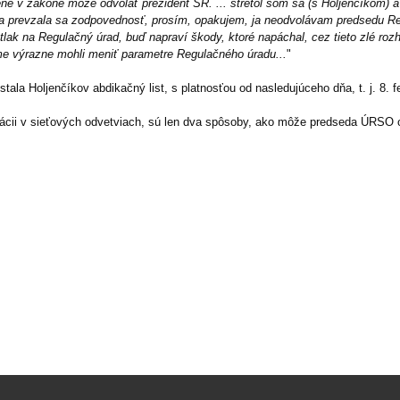
ené v zákone môže odvolať prezident SR. ...
stretol som sa (s Holjenčíkom) a
a prevzala sa zodpovednosť, prosím, opakujem, ja neodvolávam predsedu Regu
ý tlak na Regulačný úrad, buď napraví škody, ktoré napáchal, cez tieto zlé ro
e výrazne mohli meniť parametre Regulačného úradu...
"
ala Holjenčíkov abdikačný list, s platnosťou od nasledujúceho dňa, t. j. 8. f
lácii v sieťových odvetviach, sú len dva spôsoby, ako môže predseda ÚRSO o