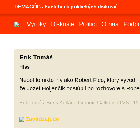
DEMAGÓG - Factcheck politických diskusií
Výroky
Diskusie
Politici
O nás
Podpo
Erik Tomáš
Hlas
Nebol to nikto iný ako Robert Fico, ktorý vyvodi
že Jozef Holjenčík odstúpil po rozhovore s Rob
Erik Tomáš, Boris Kollár a Lubomír Galko v RTVS - 12
Zavádzajúce