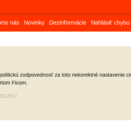
rte nás
Novinky
Dezinformácie
Nahlásiť chybu
l politickú zodpovednosť za toto nekorektné nastavenie ci
ertom Ficom.
.02.2017