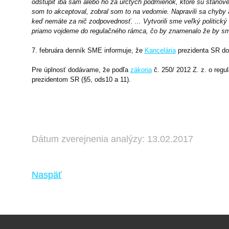
odstúpiť iba sám alebo ho za určtých podmienok, ktoré sú stanov
som to akceptoval, zobral som to na vedomie. Napravili sa chyby 
keď nemáte za nič zodpovednosť. ... V
ytvorili sme veľký politick
priamo vojdeme do regulačného rámca, čo by znamenalo že by sm
7. februára denník SME informuje, že
Kancelária
prezidenta SR dost
Pre úplnosť dodávame, že podľa
zákona
č. 250/ 2012 Z. z. o regu
prezidentom SR (§5, ods10 a 11).
Dátum zverejnenia analýzy: 13.02.2017
Naspäť