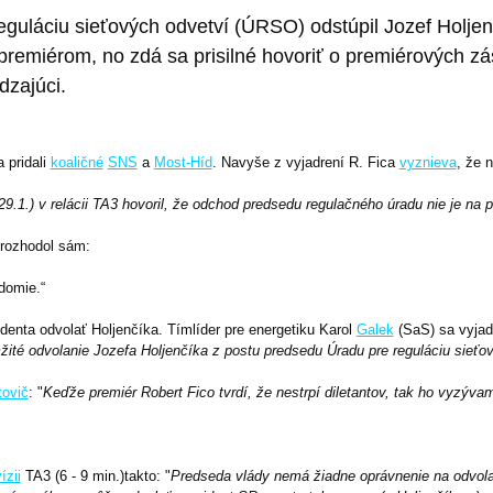
reguláciu sieťových odvetví (ÚRSO) odstúpil Jozef Holje
premiérom, no zdá sa prisilné hovoriť o premiérových zás
dzajúci.
 pridali
koaličné
SNS
a
Most-Híd
. Navyše z vyjadrení R. Fica
vyznieva
, že 
9.1.) v relácii TA3 hovoril, že odchod predsedu regulačného úradu nie je na
 rozhodol sám:
domie.“
denta odvolať Holjenčíka. Tímlíder pre energetiku Karol
Galek
(SaS) sa vyjadr
ité odvolanie Jozefa Holjenčíka z postu predsedu Úradu pre reguláciu sieťov
ovič
: "
Keďže premiér Robert Fico tvrdí, že nestrpí diletantov, tak ho vyzýv
ízii
TA3 (6 - 9 min.)takto: "
Predseda vlády nemá žiadne oprávnenie na odvol