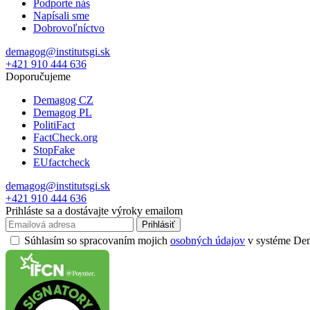
Podporte nás
Napísali sme
Dobrovoľníctvo
demagog@institutsgi.sk
+421 910 444 636
Doporučujeme
Demagog CZ
Demagog PL
PolitiFact
FactCheck.org
StopFake
EUfactcheck
demagog@institutsgi.sk
+421 910 444 636
Prihláste sa a dostávajte výroky emailom
Prihlásiť
Súhlasím so spracovaním mojich
osobných údajov
v systéme Dema