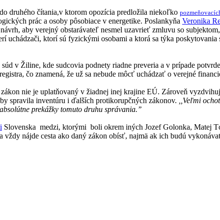
do druhého čítania,v ktorom opozícia predložila niekoľko
pozmeňovacíc
eologických prác a osoby pôsobiace v energetike. Poslankyňa
Veronika R
 návrh, aby verejný obstarávateľ nesmel uzavrieť zmluvu so subjektom
erí uchádzači, ktorí sú fyzickými osobami a ktorá sa týka poskytovan
d v Žiline, kde sudcovia podnety riadne preveria a v prípade potvrde
 registra, čo znamená, že už sa nebude môcť uchádzať o verejné financi
ákon nie je uplatňovaný v žiadnej inej krajine EÚ. Zároveň vyzdvihuje,
 spravila inventúru i ďalších protikorupčných zákonov.
,,Veľmi ocho
ť absolútne prekážky tomuto druhu správania.’’
i
Slovenska medzi, ktorými boli okrem iných Jozef Golonka, Matej Tó
sa vždy nájde cesta ako daný zákon obísť, najmä ak ich budú vykonávať 