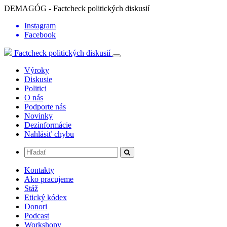
DEMAGÓG - Factcheck politických diskusií
Instagram
Facebook
Factcheck politických diskusií
Výroky
Diskusie
Politici
O nás
Podporte nás
Novinky
Dezinformácie
Nahlásiť chybu
Kontakty
Ako pracujeme
Stáž
Etický kódex
Donori
Podcast
Workshopy