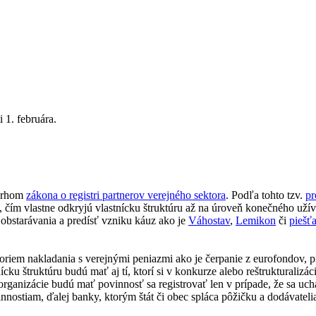
i 1. februára.
ávrhom
zákona o registri partnerov verejného sektora
. Podľa tohto tzv.
pr
, čím vlastne odkryjú vlastnícku štruktúru až na úroveň konečného uží
 obstarávania a predísť vzniku káuz ako je
Váhostav
,
Lemikon
či
piešť
 foriem nakladania s verejnými peniazmi ako je čerpanie z eurofondov, 
cku štruktúru budú mať aj tí, ktorí si v konkurze alebo reštrukturalizác
 organizácie budú mať povinnosť sa registrovať len v prípade, že sa u
nostiam, ďalej banky, ktorým štát či obec spláca pôžičku a dodávateli