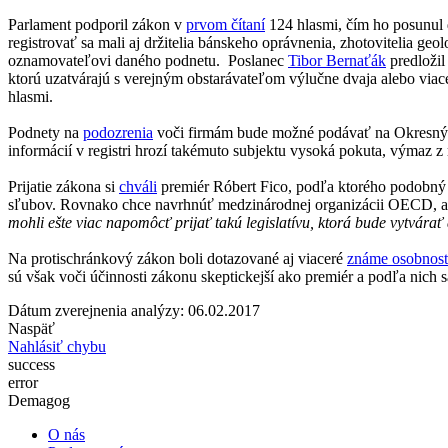
Parlament podporil zákon v
prvom čítaní
124 hlasmi, čím ho posunul 
registrovať sa mali aj držitelia bánskeho oprávnenia, zhotovitelia g
oznamovateľovi daného podnetu. Poslanec
Tibor Bernaťák
predložil
ktorú uzatvárajú s verejným obstarávateľom výlučne dvaja alebo viac
hlasmi.
Podnety na
podozrenia
voči firmám bude možné podávať na Okresný sú
informácií v registri hrozí takémuto subjektu vysoká pokuta, výmaz z
Prijatie zákona si
chváli
premiér Róbert Fico, podľa ktorého podobný z
sľubov. Rovnako chce navrhnúť medzinárodnej organizácii OECD, aby
mohli ešte viac napomôcť prijať takú legislatívu, ktorá bude vytvára
Na protischránkový zákon boli dotazované aj viaceré
známe osobnost
sú však voči účinnosti zákonu skeptickejší ako premiér a podľa nich 
Dátum zverejnenia analýzy: 06.02.2017
Naspäť
Nahlásiť chybu
success
error
Demagog
O nás