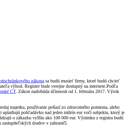
otischránkového zákona
sa budú musieť firmy, ktoré budú chcieť
vateľa výhod. Register bude verejne dostupný na internete.Podľa
anské CT
. Zákon nadobúda účinnosti od 1. februára 2017. Výrok
predaj majetku, používanie peňazí zo zdravotného poistenia, alebo
ii uplatňujú pohľadávku nad jeden milión eur voči subjektu, ktorý je
chádzajú o zákazku vyššiu ako 100 000 eur. Výnimku z registra budú
a zastupiteľských úradov v zahraničí.