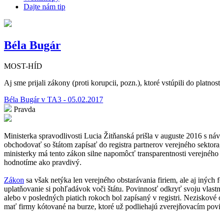
Dajte nám tip
Béla Bugár
MOST-HÍD
Aj sme prijali zákony (proti korupcii, pozn.), ktoré vstúpili do platnost
Béla Bugár v TA3 - 05.02.2017
Pravda
Ministerka spravodlivosti Lucia Žitňanská prišla v auguste 2016 s n
obchodovať so štátom zapísať do registra partnerov verejného sektora
ministerky má tento zákon silne napomôcť transparentnosti verejného
hodnotíme ako pravdivý.
Zákon
sa však netýka len verejného obstarávania firiem, ale aj iných
uplatňovanie si pohľadávok voči štátu. Povinnosť odkryť svoju vlastní
alebo v posledných piatich rokoch bol zapísaný v registri. Neziskové
mať firmy kótované na burze, ktoré už podliehajú zverejňovacím povin