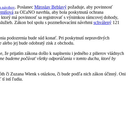
. Poslanec
Miroslav Beblavý
požaduje, aby povinnosť
h návrhov
emišová
za OĽaNO navrhla, aby bola poskytnutá ochrana
, ktorý má povinnosť sa registrovať s výnimkou rámcovej dohody,
ia služieb. Zákon bol spolu s pozmeňovacími návrhmi
schválený
121
nia podozrenia bude súd konať. Pri poskytnutí nepravdivých
e alebo jej bude odobratý zisk z obchodu.
 že prijatím zákona došlo k naplneniu i jedného z pilierov vládnych
tne budeme počúvať všetky odporúčania v tomto duchu, ktoré by
th či Zuzana Wienk s otázkou, či bude podľa nich zákon účinný. Oni
tí istí ľudia.