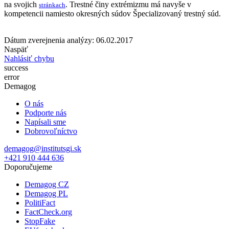
na svojich
. Trestné činy extrémizmu má navyše v
stránkach
kompetencii namiesto okresných súdov Špecializovaný trestný súd.
Dátum zverejnenia analýzy: 06.02.2017
Naspäť
Nahlásiť chybu
success
error
Demagog
O nás
Podporte nás
Napísali sme
Dobrovoľníctvo
demagog@institutsgi.sk
+421 910 444 636
Doporučujeme
Demagog CZ
Demagog PL
PolitiFact
FactCheck.org
StopFake