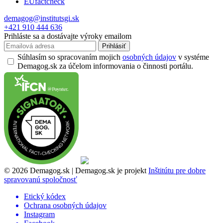
EUfactcheck
demagog@institutsgi.sk
+421 910 444 636
Prihláste sa a dostávajte výroky emailom
Prihlásiť
Súhlasím so spracovaním mojich
osobných údajov
v systéme
Demagog.sk za účelom informovania o činnosti portálu.
© 2026 Demagog.sk | Demagog.sk je projekt
Inštitútu pre dobre
spravovanú spoločnosť
Etický kódex
Ochrana osobných údajov
Instagram