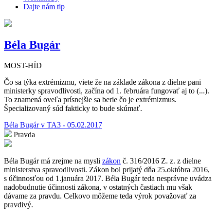
Dajte nám tip
Béla Bugár
MOST-HÍD
Čo sa týka extrémizmu, viete že na základe zákona z dielne pani
ministerky spravodlivosti, začína od 1. februára fungovať aj to (...).
To znamená oveľa prísnejšie sa berie čo je extrémizmus.
Špecializovaný súd fakticky to bude skúmať.
Béla Bugár v TA3 - 05.02.2017
Pravda
Béla Bugár má zrejme na mysli
zákon
č. 316/2016 Z. z. z dielne
ministerstva spravodlivosti. Zákon bol prijatý dňa 25.októbra 2016,
s účinnosťou od 1.januára 2017. Béla Bugár teda nesprávne uvádza
nadobudnutie účinnosti zákona, v ostatných častiach mu však
dávame za pravdu. Celkovo môžeme teda výrok považovať za
pravdivý.