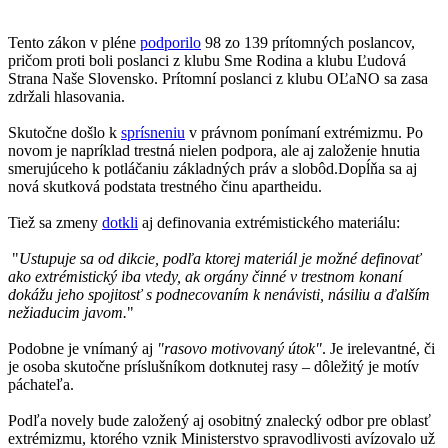
Tento zákon v pléne
podporilo
98 zo 139 prítomných poslancov,
pričom proti boli poslanci z klubu Sme Rodina a klubu Ľudová
Strana Naše Slovensko. Prítomní poslanci z klubu OĽaNO sa zasa
zdržali hlasovania.
Skutočne došlo k
sprísneniu
v právnom ponímaní extrémizmu. Po
novom je napríklad trestná nielen podpora, ale aj založenie hnutia
smerujúceho k potláčaniu základných práv a slobôd.Dopĺňa sa aj
nová skutková podstata trestného činu apartheidu.
Tiež sa zmeny
dotkli
aj definovania extrémistického materiálu:
"
Ustupuje sa od dikcie, podľa ktorej materiál je možné definovať
ako extrémistický iba vtedy, ak orgány činné v trestnom konaní
dokážu jeho spojitosť s podnecovaním k nenávisti, násiliu a ďalším
nežiaducim javom.
"
Podobne je vnímaný aj
"rasovo motivovaný útok"
. Je irelevantné, či
je osoba skutočne príslušníkom dotknutej rasy – dôležitý je motív
páchateľa.
Podľa novely bude založený aj osobitný znalecký odbor pre oblasť
extrémizmu, ktorého vznik Ministerstvo spravodlivosti avízovalo už