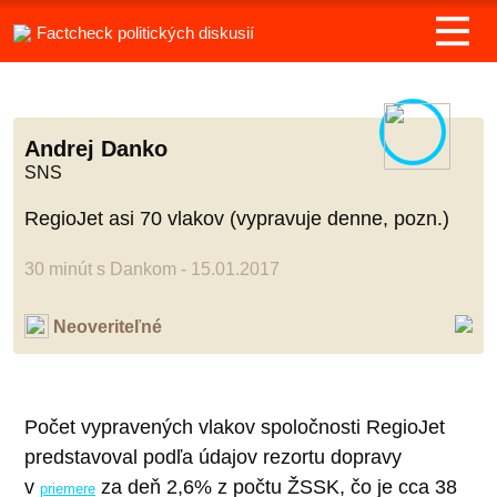
Factcheck politických diskusií
Andrej Danko
SNS
RegioJet asi 70 vlakov (vypravuje denne, pozn.)
30 minút s Dankom - 15.01.2017
Neoveriteľné
Počet vypravených vlakov spoločnosti RegioJet
predstavoval podľa údajov rezortu dopravy
v
za deň 2,6% z počtu ŽSSK, čo je cca 38
priemere