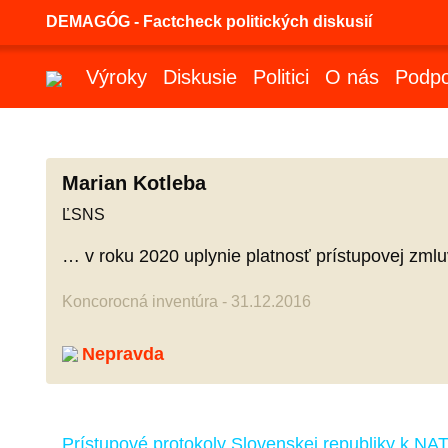
DEMAGÓG - Factcheck politických diskusií
Výroky
Diskusie
Politici
O nás
Podpo
Marian Kotleba
ĽSNS
… v roku 2020 uplynie platnosť prístupovej zml
Koncorocná inventúra - 31.12.2016
Nepravda
Prístupové protokoly Slovenskej republiky k NA