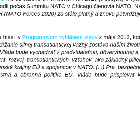
odli počas Summitu NATO v Chicagu členovia NATO. Na
eľ (NATO Forces 2020) za stále platný a znovu potvrdz
 hlási v
Programovom vyhlásení vlády
z mája 2012, kde 
Udržanie silnej transatlantickej väzby zostáva naším živ
"Vláda bude vychádzať z predvídateľnej, dôveryhodnej a t
rozvoj transatlantických vzťahov ako základný pilier
členské krajiny EÚ a spojencov v NATO. (...) Pre bez
ná a obranná politika EÚ. Vláda bude prispievať k zv