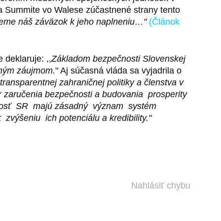
 Summite vo Walese zúčastnené strany tento
ujeme náš záväzok k jeho naplneniu…"
(Článok
deklaruje: ,,
Základom bezpečnosti Slovenskej
otným záujmom.
" Aj súčasná vláda sa vyjadrila o
ransparentnej zahraničnej politiky a členstva v
 zaručenia bezpečnosti a budovania prosperity
pečnosť SR majú zásadný význam systém
ýšeniu ich potenciálu a kredibility."
Nahlásiť chybu