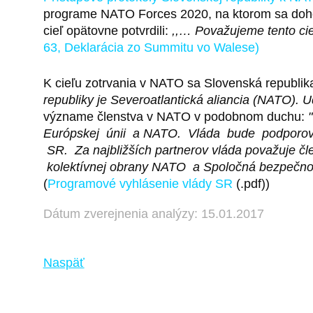
programe NATO Forces 2020, na ktorom sa doh
cieľ opätovne potvrdili:
,,… Považujeme tento ci
63, Deklarácia zo Summitu vo Walese)
K cieľu zotrvania v NATO sa Slovenská republika
republiky je Severoatlantická aliancia (NATO). 
význame členstva v NATO v podobnom duchu:
Európskej únii a NATO. Vláda bude podporovať 
SR. Za najbližších partnerov vláda považuje 
kolektívnej obrany NATO a Spoločná bezpečnost
(
Programové vyhlásenie vlády SR
(.pdf))
Dátum zverejnenia analýzy: 15.01.2017
Naspäť