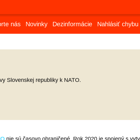
rte nás
Novinky
Dezinformácie
Nahlásiť chybu
uvy Slovenskej republiky k NATO.
TO
nie sú časovo ohraničené. Rok 2020 je spojený s vyt